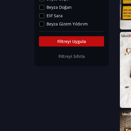
Kültür&Sanat
Beyza Doğan
Yaşam Tavsiyeleri
Elif Sara
Merakoloji
Beyza Gizem Yıldırım
Sağlık Tümü
İlknur İyigökler
Nadir Hastalıklar
Büşra Elif Kıvrak
Filtreyi Uygula
Eğitim Bilimleri
Fatma Beyza Öztürk
Filtreyi Sıfırla
Can TORUN
Hasan Gürel
Dilara Güven
Elif Sara
Ayşe Edanur Başer
Gözde Düriye Alkan
Onur Erdoğan
Ceren Eda Erol
Hacer Nur Küçükkırlı