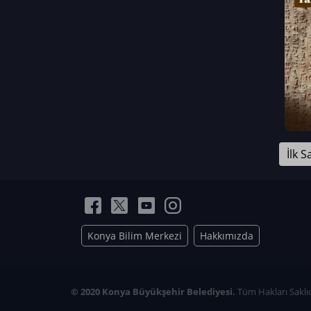
Neriman Nur Bahçıvan
İmran Verirşen
Mehmet Küçüktongur
Elmas Nur İbaoğlu
Yasemin Cömert
Müzeyyen Kalfazade
Zeynep Deresoy
Müzeyyen Büyüksamancı
İlk S
Nazlı Ecem Görü
Esra Nur ELMAS
Konya Bilim Merkezi
Hakkımızda
© 2020 Konya Büyükşehir Belediyesi.
Tüm Hakları Saklıd