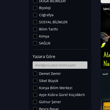
DOĞA BİLİMLERİ
Biyoloji
Coğrafya
SOSYAL BİLİMLER
Bilim Tarihi
Kimya
SAĞLIK
Sanat Tarihi
Yazara Göre
Fizik
Yer Bilimleri
Astronomi ve Uzay
Demet Demir
Noroloji
Sibel Büyük
Matematik
Konya Bilim Merkezi
Teknoloji
Ayşe Kübra Gürel Küçükkırlı
İklim Değişikliği
Gülnur Şener
Arkeoloji
Beyza Başar