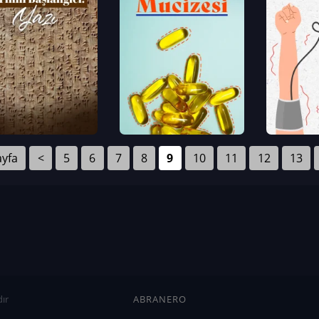
ayfa
<
5
6
7
8
9
10
11
12
13
ır
ABRANERO