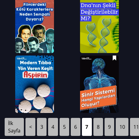
İlk
<
3
4
5
6
7
8
9
10
11
Sayfa