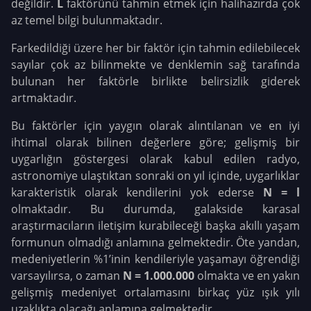
değildir.
L
faktörünü tahmin etmek için halihazırda çok
az temel bilgi bulunmaktadır.
Farkedildiği üzere her bir faktör için tahmin edilebilecek
sayılar çok az bilinmekte ve denklemin sağ tarafında
bulunan her faktörle birlikte belirsizlik giderek
artmaktadır.
Bu faktörler için yaygın olarak alıntılanan ve en iyi
ihtimal olarak bilinen değerlere göre; gelişmiş bir
uygarlığın göstergesi olarak kabul edilen radyo,
astronomiye ulaştıktan sonraki on yıl içinde, uygarlıklar
karakteristik olarak kendilerini yok ederse
N = l
olmaktadır. Bu durumda, galakside karasal
araştırmacıların iletişim kurabileceği başka akıllı yaşam
formunun olmadığı anlamına gelmektedir. Öte yandan,
medeniyetlerin %1’inin kendileriyle yaşamayı öğrendiği
varsayılırsa, o zaman
N = 1.000.000
olmakta ve en yakın
gelişmiş medeniyet ortalamasını birkaç yüz ışık yılı
uzaklıkta olacağı anlamına gelmektedir.