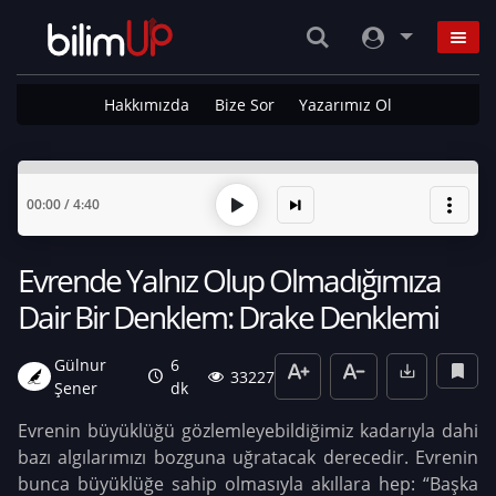
Hakkımızda
Bize Sor
Yazarımız Ol
00:00
/
4:40
Evrende Yalnız Olup Olmadığımıza
Dair Bir Denklem: Drake Denklemi
Gülnur
6
33227
Şener
dk
Evrenin büyüklüğü gözlemleyebildiğimiz kadarıyla dahi
bazı algılarımızı bozguna uğratacak derecedir. Evrenin
bunca büyüklüğe sahip olmasıyla akıllara hep: “Başka