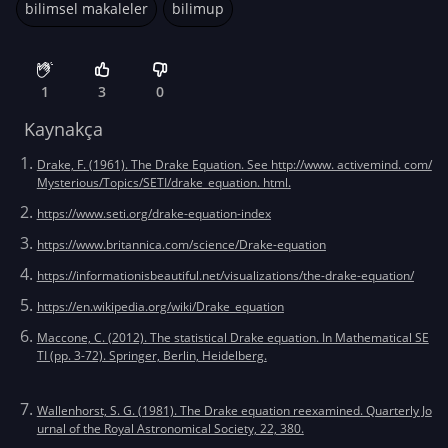
bilimsel makaleler
bilimup
1
3
0
Kaynakça
Drake, F. (1961). The Drake Equation. See http://www. activemind. com/
Mysterious/Topics/SETI/drake_equation. html.
https://www.seti.org/drake-equation-index
https://www.britannica.com/science/Drake-equation
https://informationisbeautiful.net/visualizations/the-drake-equation/
https://en.wikipedia.org/wiki/Drake_equation
Maccone, C. (2012). The statistical Drake equation. In Mathematical SE
TI (pp. 3-72). Springer, Berlin, Heidelberg.
Wallenhorst, S. G. (1981). The Drake equation reexamined. Quarterly Jo
urnal of the Royal Astronomical Society, 22, 380.