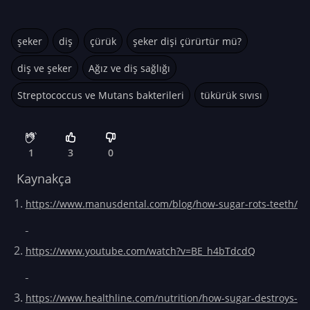
şeker
diş
çürük
şeker dişi çürürtür mü?
diş ve şeker
Ağız ve diş sağlığı
Streptococcus ve Mutans bakterileri
tükürük sıvısı
1
3
0
Kaynakça
https://www.manusdental.com/blog/how-sugar-rots-teeth/
https://www.youtube.com/watch?v=BE_h4bTdcdQ
https://www.healthline.com/nutrition/how-sugar-destroys-