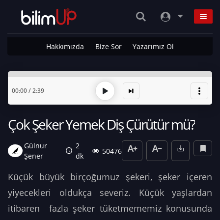
Hakkımızda
Bize Sor
Yazarımız Ol
00:00
/
2:39
Çok Şeker Yemek Diş Çürütür mü?
Gülnur
2
50476
Şener
dk
Küçük büyük birçoğumuz şekeri, şeker içeren
yiyecekleri oldukça severiz. Küçük yaşlardan
itibaren fazla şeker tüketmememiz konusunda