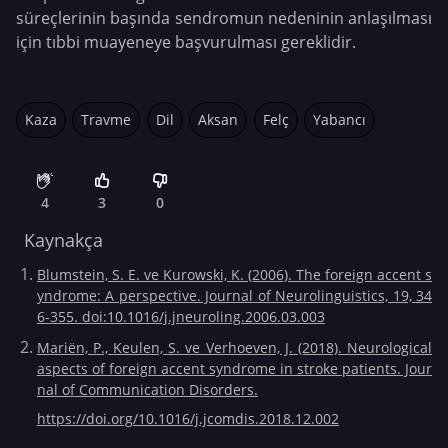
süreçlerinin başında sendromun nedeninin anlaşılması
için tıbbi muayeneye başvurulması gereklidir.
Kaza
Travme
Dil
Aksan
Felç
Yabancı
4
3
0
Kaynakça
Blumstein, S. E. ve Kurowski, K. (2006). The foreign accent s
yndrome: A perspective. Journal of Neurolinguistics, 19, 34
6-355. doi:10.1016/j.jneuroling.2006.03.003
Mariën, P., Keulen, S. ve Verhoeven, J. (2018). Neurological
aspects of foreign accent syndrome in stroke patients. Jour
nal of Communication Disorders.
https://doi.org/10.1016/j.jcomdis.2018.12.002