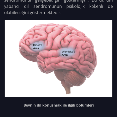
yabancı dil sendromunun psikolojik kökenli de
olabileceğini göstermektedir.
Beynin dil konusmak ile ilgili bölümleri