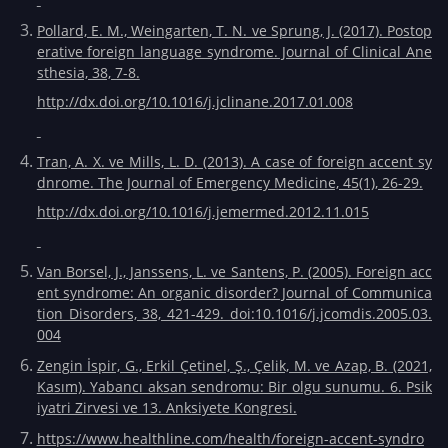
Pollard, E. M., Weingarten, T. N. ve Sprung, J. (2017). Postop
erative foreign language syndrome. Journal of Clinical Ane
sthesia, 38, 7-8.
http://dx.doi.org/10.1016/j.jclinane.2017.01.008
Tran, A. X. ve Mills, L. D. (2013). A case of foreign accent sy
dnrome. The Journal of Emergency Medicine, 45(1), 26-29.
http://dx.doi.org/10.1016/j.jemermed.2012.11.015
Van Borsel, J., Janssens, L. ve Santens, P. (2005). Foreign acc
ent syndrome: An organic disorder? Journal of Communica
tion Disorders, 38, 421-429. doi:10.1016/j.jcomdis.2005.03.
004
Zengin İspir, G., Erkil Çetinel, Ş., Çelik, M. ve Azap, B. (2021,
Kasım). Yabancı aksan sendromu: Bir olgu sunumu. 6. Psik
iyatri Zirvesi ve 13. Anksiyete Kongresi.
https://www.healthline.com/health/foreign-accent-syndro