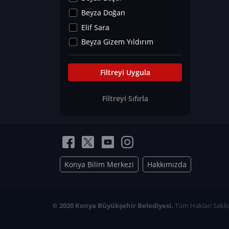
Kültür&Sanat
Beyza Doğan
Yaşam Tavsiyeleri
Elif Sara
Merakoloji
Beyza Gizem Yıldırım
Sağlık Tümü
İlknur İyigökler
Nadir Hastalıklar
Büşra Elif Kıvrak
Filtreyi Uygula
Eğitim Bilimleri
Fatma Beyza Öztürk
Filtreyi Sıfırla
Can TORUN
Hasan Gürel
Dilara Güven
Elif Sara
Ayşe Edanur Başer
Konya Bilim Merkezi
Hakkımızda
Gözde Düriye Alkan
Onur Erdoğan
Ceren Eda Erol
© 2020 Konya Büyükşehir Belediyesi.
Tüm Hakları Saklıd
Hacer Nur Küçükkırlı