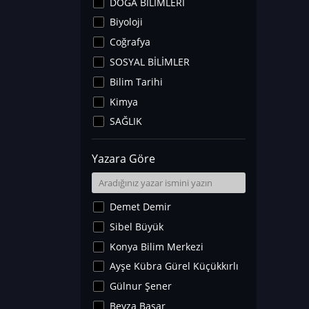
DOĞA BİLİMLERİ
Biyoloji
Coğrafya
SOSYAL BİLİMLER
Bilim Tarihi
Kimya
SAĞLIK
Sanat Tarihi
Yazara Göre
Fizik
Yer Bilimleri
Astronomi ve Uzay
Demet Demir
Noroloji
Sibel Büyük
Matematik
Konya Bilim Merkezi
Teknoloji
Ayşe Kübra Gürel Küçükkırlı
İklim Değişikliği
Gülnur Şener
Arkeoloji
Beyza Başar