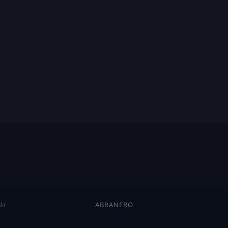
ır
ABRANERO