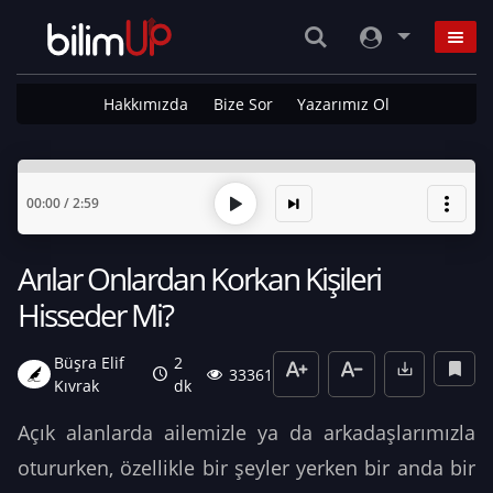
Hakkımızda
Bize Sor
Yazarımız Ol
00:00
/
2:59
Arılar Onlardan Korkan Kişileri
Hisseder Mi?
Büşra Elif
2
33361
Kıvrak
dk
Açık alanlarda ailemizle ya da arkadaşlarımızla
otururken, özellikle bir şeyler yerken bir anda bir