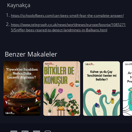
Kaynakça
https://schoolofbees.com/can-bees-smell-fear-the-complete-answer/
https://www.telegraph.co.uk/news/worldnews/europe/bosnia/1085271
5/Sniffer-bees-reared-to-detect-landmines-in-Balkans.html
Benzer Makaleler