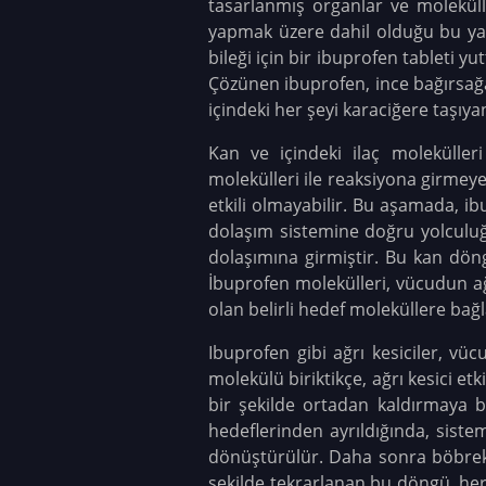
tasarlanmış organlar ve molekül
yapmak üzere dahil olduğu bu yarı
bileği için bir ibuprofen tableti 
Çözünen ibuprofen, ince bağırsağa
içindeki her şeyi karaciğere taşıya
Kan ve içindeki ilaç moleküller
molekülleri ile reaksiyona girmeye 
etkili olmayabilir. Bu aşamada, 
dolaşım sistemine doğru yolculuğ
dolaşımına girmiştir. Bu kan dön
İbuprofen molekülleri, vücudun ağ
olan belirli hedef moleküllere bağl
Ibuprofen gibi ağrı kesiciler, vüc
molekülü biriktikçe, ağrı kesici et
bir şekilde ortadan kaldırmaya ba
hedeflerinden ayrıldığında, sistem
dönüştürülür. Daha sonra böbrekl
şekilde tekrarlanan bu döngü, her