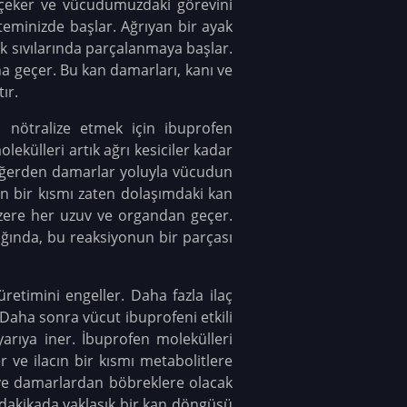
 çeker ve vücudumuzdaki görevini
teminizde başlar. Ağrıyan bir ayak
ik sıvılarında parçalanmaya başlar.
a geçer. Bu kan damarları, kanı ve
ır.
ı nötralize etmek için ibuprofen
lekülleri artık ağrı kesiciler kadar
ciğerden damarlar yoluyla vücudun
n bir kısmı zaten dolaşımdaki kan
üzere her uzuv ve organdan geçer.
ığında, bu reaksiyonun bir parçası
üretimini engeller. Daha fazla ilaç
. Daha sonra vücut ibuprofeni etkili
yarıya iner. İbuprofen molekülleri
r ve ilacın bir kısmı metabolitlere
 ve damarlardan böbreklere olacak
 dakikada yaklaşık bir kan döngüsü