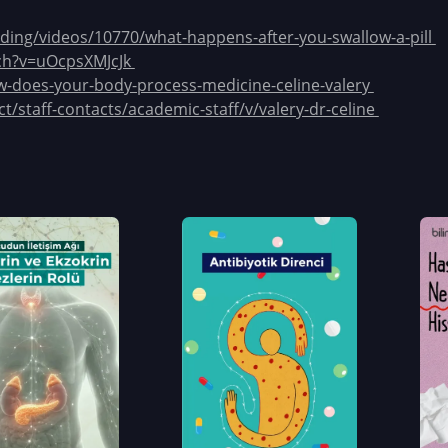
ding/videos/10770/what-happens-after-you-swallow-a-pill
ch?v=uOcpsXMJcJk
w-does-your-body-process-medicine-celine-valery
t/staff-contacts/academic-staff/v/valery-dr-celine