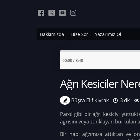
Hakkımızda
Bize Sor
Yazarımız Ol
00:00
/
3:40
Ağrı Kesiciler Ne
Büşra Elif Kıvrak
3 dk
Parol gibi bir ağrı kesiciyi yuttu
ağrısını veya zonklayan burkulan ay
Bir hapı ağzımıza attıktan ve o