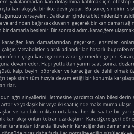
lere yakalanmadan kan dolaşımına katılmak için otostop
şta kan akışıyla birlikte devir yapar. Bu süreç sindirim sis
yuttuğunuzu varsayalım. Dakikalar içinde tablet midenizin asid
 ve ardından bağırsak duvarını geçerek bir kan damarı ağın
n bir damarla beslenir. Bir sonraki adım, karaciğere ulaşmakt
i karaciğer kan damarlarından geçerken, enzimler onlar
çalışır. Metabolitler olarak adlandırılan hasarlı ibuprofen mo
ibuprofenin çoğu karaciğerden zarar görmeden geçer. Kara
una devam eder. Hapı yuttuktan yarım saat sonra, dozları
güsü, kalp, beyin, böbrekler ve karaciğer de dahil olmak 
rı tepkisinin tüm hızıyla devam ettiği bir konumla karşılaşt
anırlar.
udun ağrı sinyallerini iletmesine yardımcı olan bileşiklerin 
ki artar ve yaklaşık bir veya iki saat içinde maksimuma ulaşır
şlar ve kandaki miktarı ortalama her iki saatte bir yarı 
ik kan akışı onları tekrar uzaklaştırır. Karaciğere geri döne
er tarafından idrarda filtrelenir Karaciğerden damarlara
 döngüde biraz daha fazla ilaç nötralize edilip süzülecek ve