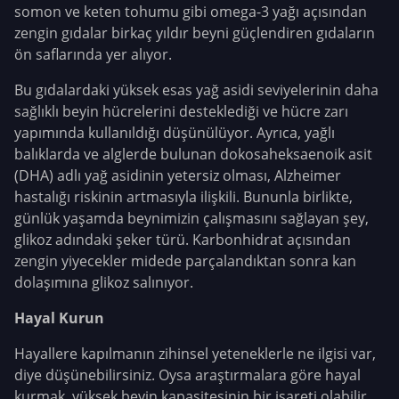
somon ve keten tohumu gibi omega-3 yağı açısından
zengin gıdalar birkaç yıldır beyni güçlendiren gıdaların
ön saflarında yer alıyor.
Bu gıdalardaki yüksek esas yağ asidi seviyelerinin daha
sağlıklı beyin hücrelerini desteklediği ve hücre zarı
yapımında kullanıldığı düşünülüyor. Ayrıca, yağlı
balıklarda ve alglerde bulunan dokosaheksaenoik asit
(DHA) adlı yağ asidinin yetersiz olması, Alzheimer
hastalığı riskinin artmasıyla ilişkili. Bununla birlikte,
günlük yaşamda beynimizin çalışmasını sağlayan şey,
glikoz adındaki şeker türü. Karbonhidrat açısından
zengin yiyecekler midede parçalandıktan sonra kan
dolaşımına glikoz salınıyor.
Hayal Kurun
Hayallere kapılmanın zihinsel yeteneklerle ne ilgisi var,
diye düşünebilirsiniz. Oysa araştırmalara göre hayal
kurmak, yüksek beyin kapasitesinin bir işareti olabilir.