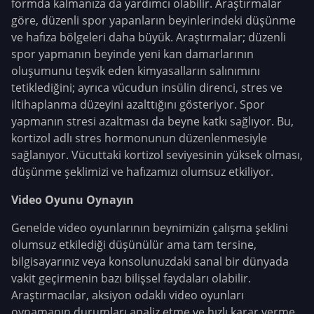
formda kalmanıza da yardımcı olabilir. Araştırmalar
göre, düzenli spor yapanların beyinlerindeki düşünme
ve hafıza bölgeleri daha büyük. Araştırmalar; düzenli
spor yapmanın beyinde yeni kan damarlarının
oluşumunu teşvik eden kimyasalların salınımını
tetiklediğini; ayrıca vücudun insülin direnci, stres ve
iltihaplanma düzeyini azalttığını gösteriyor. Spor
yapmanın stresi azaltması da beyne katkı sağlıyor. Bu,
kortizol adlı stres hormonunun düzenlenmesiyle
sağlanıyor. Vücuttaki kortizol seviyesinin yüksek olması,
düşünme şeklimizi ve hafızamızı olumsuz etkiliyor.
Video Oyunu Oynayın
Genelde video oyunlarının beynimizin çalışma şeklini
olumsuz etkilediği düşünülür ama tam tersine,
bilgisayarınız veya konsolunuzdaki sanal bir dünyada
vakit geçirmenin bazı bilişsel faydaları olabilir.
Araştırmacılar, aksiyon odaklı video oyunları
oynamanın durumları analiz etme ve hızlı karar verme