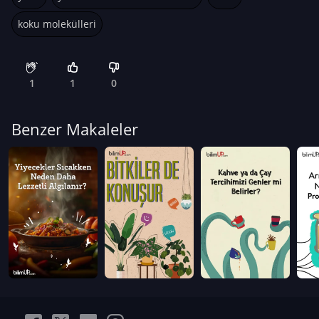
koku molekülleri
1
1
0
Benzer Makaleler