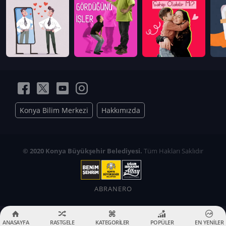
Konya Bilim Merkezi
Hakkımızda
© 2020 Konya Büyükşehir Belediyesi.
Tüm Hakları Saklıdır
ABRANERO
ANASAYFA
RASTGELE
KATEGORİLER
POPÜLER
EN YENİLER