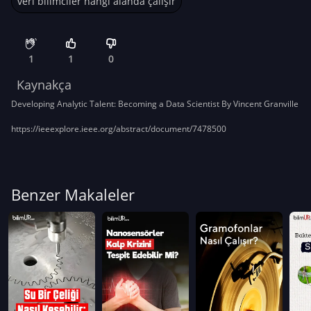
veri bilimciler hangi alanda çalışır
1
1
0
Kaynakça
Developing Analytic Talent: Becoming a Data Scientist By Vincent Granville
https://ieeexplore.ieee.org/abstract/document/7478500
Benzer Makaleler