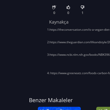
0
0
1
Kaynakça
1:
https://theconversation.com/is-a-vegan-diet
2:
https://www.theguardian.com/lifeandstyle/2
3:
https://www.ncbi.nlm.nih.gov/books/NBK396
4: https://www.greeneatz.com/foods-carbon-fo
Benzer Makaleler