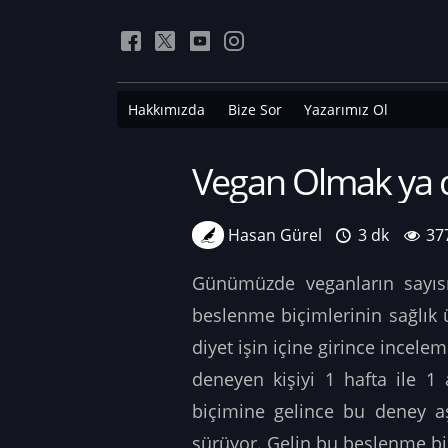
Hakkımızda
Bize Sor
Yazarımız Ol
Vegan Olmak ya
Hasan Gürel
3 dk
37
Günümüzde veganların sayısı
beslenme biçimlerinin sağlık ü
diyet işin içine girince incelem
deneyen kişiyi 1 hafta ile 1 
biçimine gelince bu deney aşa
sürüyor. Gelin bu beslenme biç