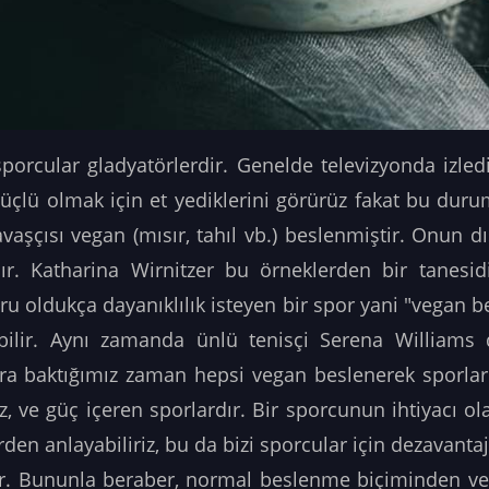
orcular gladyatörlerdir. Genelde televizyonda izlediğ
üçlü olmak için et yediklerini görürüz fakat bu duru
aşçısı vegan (mısır, tahıl vb.) beslenmiştir. Onun
r. Katharina Wirnitzer bu örneklerden bir tanesidir
ru oldukça dayanıklılık isteyen bir spor yani "vegan 
lebilir. Aynı zamanda ünlü tenisçi Serena William
ra baktığımız zaman hepsi vegan beslenerek sporlar
hız, ve güç içeren sporlardır. Bir sporcunun ihtiyacı o
erden anlayabiliriz, bu da bizi sporcular için dezavant
ir. Bununla beraber, normal beslenme biçiminden v