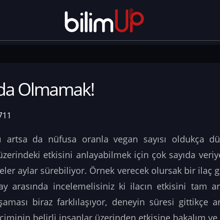
 da Olmamak!
711
 artsa da nüfusa oranla vegan sayısı oldukça düş
zerindeki etkisini anlayabilmek için çok sayıda veri
eler aylar sürebiliyor. Örnek verecek olursak bir ilaç g
ay arasında incelemelisiniz ki ilacın etkisini tam 
ması biraz farklılaşıyor, deneyin süresi gittikçe art
iminin belirli insanlar üzerinden etkisine bakalım ve