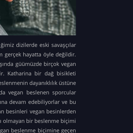
imiz dizilerde eski savaşçılar
m gerçek hayatta öyle değildir.
 dışında güümüzde birçok vegan
. Katharina bir dağ bisikleti
beslenmenin dayanıklılık üstüne
s da vegan beslenen sporcular
ına devam edebiliyorlar ve bu
lan besinleri vegan besinlerden
ajı olmayan bir beslenme biçimi
egan beslenme biçimine geçen