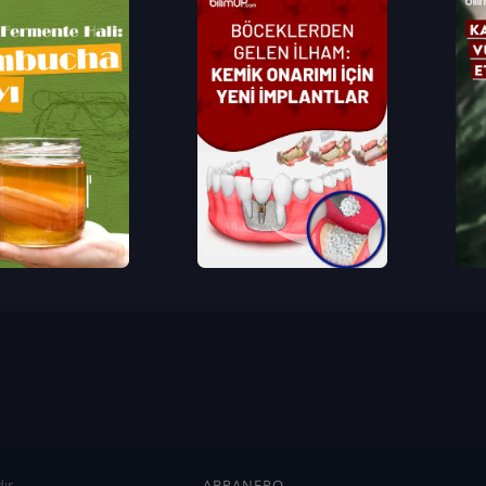
ır
ABRANERO