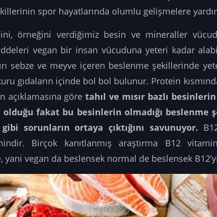
illerinin spor hayatlarında olumlu gelişmelere yardı
ini, örneğini verdiğimiz besin ve mineraller vücu
deleri vegan bir insan vücuduna yeteri kadar alab
ırı sebze ve meyve içeren beslenme şekillerinde yet
i kuru gıdaların içinde bol bol bulunur. Protein kısm
ın açıklamasına göre
tahıl ve mısır bazlı besinleri
i olduğu fakat bu besinlerin olmadığı beslenme ş
ibi sorunların ortaya çıktığını savunuyor.
B12 
mindir. Birçok kanıtlanmış araştırma B12 vitamin
te, yani vegan da beslensek normal de beslensek B12’y