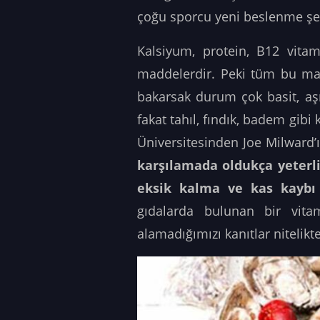
çoğu sporcu yeni beslenme şek
Kalsiyum, protein, B12 vitam
maddelerdir. Peki tüm bu mad
bakarsak durum çok basit, aş
fakat tahıl, fındık, badem gib
Üniversitesinden Joe Milward’
karşılamada oldukça yeterl
eksik kalma ve kas kaybı g
gıdalarda bulunan bir vita
alamadığımızı kanıtlar nitelik