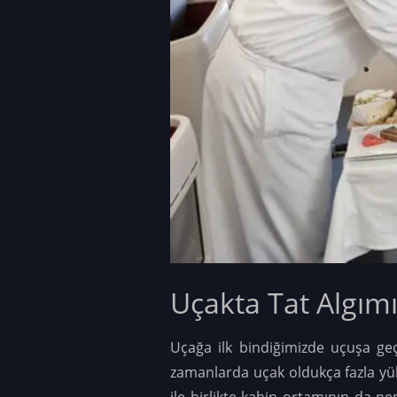
Uçakta Tat Algımı
Uçağa ilk bindiğimizde uçuşa geç
zamanlarda uçak oldukça fazla yük
ile birlikte kabin ortamının da 