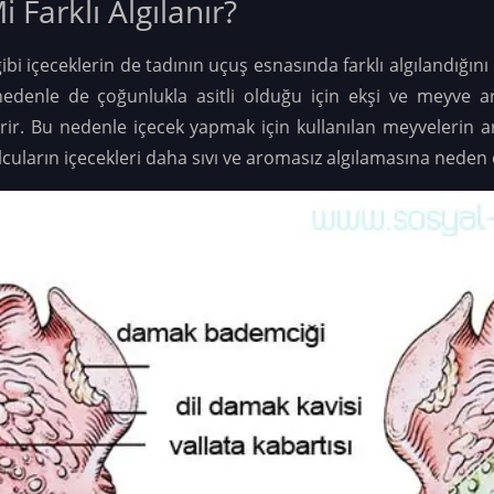
 Farklı Algılanır?
i içeceklerin de tadının uçuş esnasında farklı algılandığını 
denle de çoğunlukla asitli olduğu için ekşi ve meyve aro
rir. Bu nedenle içecek yapmak için kullanılan meyvelerin 
cuların içecekleri daha sıvı ve aromasız algılamasına neden 