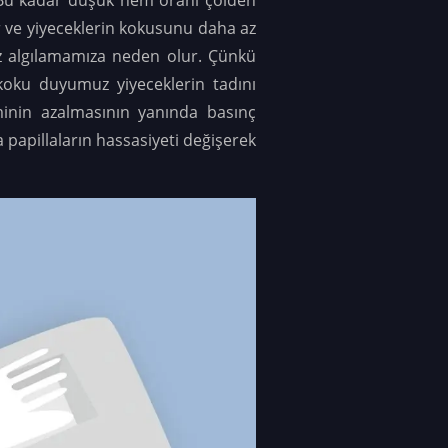
r ve yiyeceklerin kokusunu daha az
az algılamamıza neden olur. Çünkü
e koku duyumuz yiyeceklerin tadını
minin azalmasının yanında basınç
 papillaların hassasiyeti değişerek