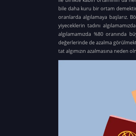
bile daha kuru bir ortam demektir
oranlarda algılamaya başlarız. B
yiyeceklerin tadını algılamamızda
algılamamızda %80 oranında büyü
değerlerinde de azalma görülmekted
tat algımızın azalmasına neden ol