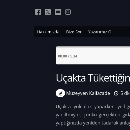
Hakkımızda
Bize Sor
Yazarımız Ol
00:00
/
5:34
Uçakta Tükettiğim
Müzeyyen Kalfazade
5 dk
Uçakta yolculuk yaparken yediğin
yanıltmıyor, çünkü gerçekten gıda
yaptığınızda yeniden tadarak anlaya