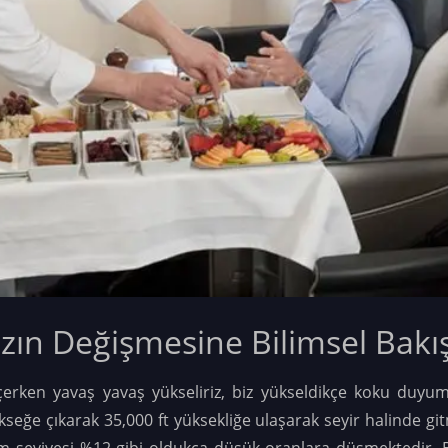
zın Değişmesine Bilimsel Bakış
erken yavaş yavaş yükseliriz, biz yükseldikçe koku duyum
seğe çıkarak 35,000 ft yüksekliğe ulaşarak seyir halinde git
nem seviyesi %12 gibi oldukça düşük oranlara düşmektedir