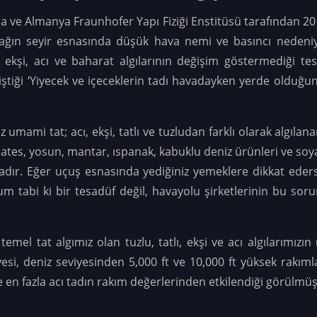
a ve Almanya Fraunhofer Yapı Fiziği Enstitüsü tarafından 201
çağın seyir esnasında düşük hava nemi ve basıncı nedeniyle
n ekşi, acı ve baharat algılarının değişim göstermediği te
iştiği ‘Yiyecek ve içeceklerin tadı havadayken yerde olduğun
iz
umami tat
; acı, ekşi, tatlı ve tuzludan farklı olarak algıla
es, yosun, mantar, ıspanak, kabuklu deniz ürünleri ve soy
tadır. Eğer uçuş esnasında yediğiniz yemeklere dikkat eder
um tabi ki bir tesadüf değil, havayolu şirketlerinin bu so
emel tat algımız olan tuzlu, tatlı, ekşi ve acı algılarımızın r
iyesi, deniz seviyesinden 5,000 ft ve 10,000 ft yüksek rakı
e en fazla acı tadın rakım değerlerinden etkilendiği görülmüş