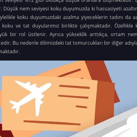
. Düşük nem seviyesi koku duyumuzda ki hassasiyeti azaltı
öylelikle koku duyumuzdaki azalma yiyeceklerin tadını da 
 koku ve tat duyularımız birlikte çalışmaktadır. Özellikl
k bir rol üstlenir. Ayrıca yükseklik arttıkça, ortam ne
ir. Bu nedenle dilimizdeki tat tomurcukları bir diğer adıyla
maktadır.