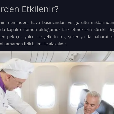
rden Etkilenir?
mın neminden, hava basıncından ve gürültü miktarından
ya da kapalı ortamda olduğumuz fark etmeksizin sürekli de
yen pek çok yolcu ise şeflerin tuz, şeker ya da baharat 
tamamen fizik bilimi ile alakalıdır.