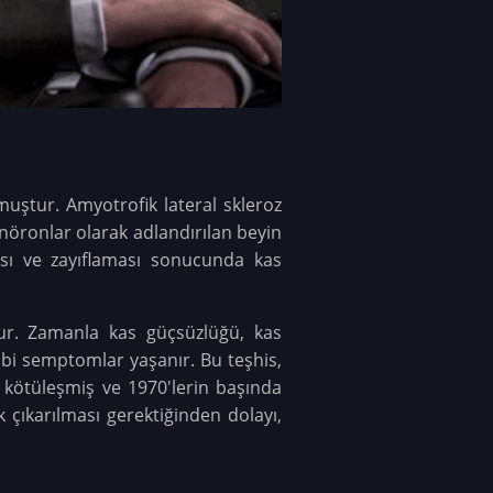
muştur. Amyotrofik lateral skleroz
r nöronlar olarak adlandırılan beyin
ması ve zayıflaması sonucunda kas
lur. Zamanla kas güçsüzlüğü, kas
i semptomlar yaşanır. Bu teşhis,
ek kötüleşmiş ve 1970'lerin başında
k çıkarılması gerektiğinden dolayı,