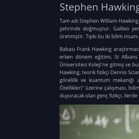
Stephen Hawking
Tam adı Stephen William Hawking o
şehrinde doğmuştur. Galileo yerç
üretmiştir. Tıpkı bu iki bilim insa
Babası Frank Hawking araştırmacı 
erken dönem eğitimi, St Albans
Üniversitesi Koleji'ne gitmiş ve 
Hawking, teorik fizikçi Dennis Sci
görelilik ve kuantum mekaniği a
Özellikleri" üzerine çalışması, bil
duyuracak olan genç fizikçi, iler