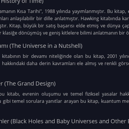
 History of Time)
amanın Kısa Tarihi", 1988 yılında yayımlanmıştır. Bu kitap,
ı anlaşılabilir bir dille anlatmıştır. Hawking kitabında ka
ştır. Kitap, büyük bir satış başarısı elde etmiş ve dünya ç
r klasiğe dönüşmüş ve geniş kitlelere bilimi anlatmanın bir ö
amı (The Universe in a Nutshell)
 kitabının bir devamı niteliğinde olan bu kitap, 2001 yılı
ı hakkındaki daha derin kavramları ele almış ve renkli görse
er (The Grand Design)
u kitabı, evrenin oluşumu ve temel fiziksel yasalar hak
 gibi temel sorulara yanıtlar arayan bu kitap, kuantum mekan
nler (Black Holes and Baby Universes and Other 