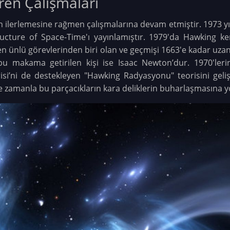
ren Çalışmaları
 ilerlemesine rağmen çalışmalarına devam etmiştir. 1973 yılın
ructure of Space-Time'ı yayınlamıştır. 1979'da Hawking k
n ünlü görevlerinden biri olan ve geçmişi 1663'e kadar uz
u makama getirilen kişi ise Isaac Newton’dur. 1970'ler
i’ni de destekleyen "Hawking Radyasyonu" teorisini gelişti
 ve zamanla bu parçacıkların kara deliklerin buharlaşmasına y