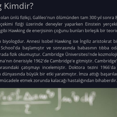
 Kimdir?
lan ünlü fizikçi, Galileo'nun ölümünden tam 300 yıl sonra 8
ekimi fiziği üzerinde deneyler yaparken Einstein yerçeki
nı gibi Hawking de enerjisinin çoğunu bunları birleşik bir teor
biyologdur. Annesi Isobel Hawking ise İngiliz aristokrat b
 School'da başlamıştır ve sonrasında babasının tıbba o
burada fizik okumuştur. Cambridge Üniversitesi'nde kozmolo
ama'nın önerisiyle 1962'de Cambridge'e gitmiştir. Cambridge'
rasındaki çatışmayı incelemiştir. Doktora tezini 1966'd
im dünyasında büyük bir etki yaratmıştır. İmza attığı başarıla
de mücadele etmek zorunda kalacağı hastalığından bihaberdir