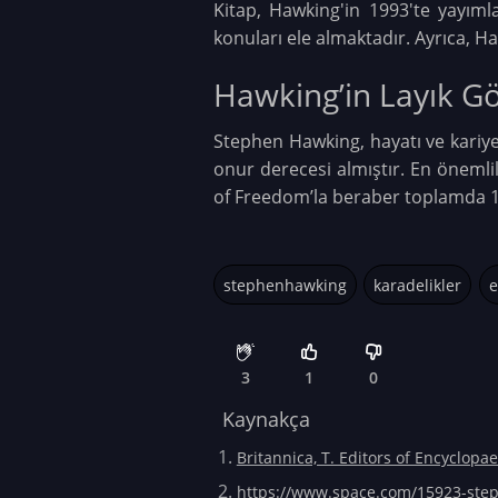
Kitap, Hawking'in 1993'te yayımlan
konuları ele almaktadır. Ayrıca, H
Hawking’in Layık G
Stephen Hawking, hayatı ve kariyer
onur derecesi almıştır. En önemlil
of Freedom’la beraber toplamda 16
stephenhawking
karadelikler
e
3
1
0
Kaynakça
Britannica, T. Editors of Encyclop
https://www.space.com/15923-ste