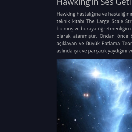
Hawking’in Ses Geti
Hawking hastalığına ve hastalığının
teknik kitabı The Large Scale St
bulmuş ve buraya öğretmenliğin e
olarak atanmıştır. Ondan önce b
açıklayan ve Büyük Patlama Teoris
aslında ışık ve parçacık yaydığını