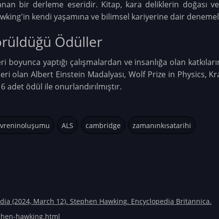
an bir derleme eseridir. Kitap, kara deliklerin doğası ve ev
awking'in kendi yaşamına ve bilimsel kariyerine dair denemel
örüldüğü Ödüller
i boyunca yaptığı çalışmalardan ve insanlığa olan katkıları
eri olan Albert Einstein Madalyası, Wolf Prize in Physics, Kr
 adet ödül ile onurlandırılmıştır.
vreninoluşumu
ALS
cambridge
zamanınkısatarihi
aedia (2024, March 12). Stephen Hawking. Encyclopedia Britannica.
phen-hawking.html