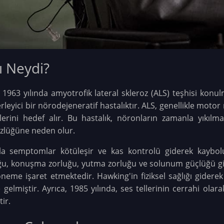
ı Neydi?
963 yılında amyotrofik lateral skleroz (ALS) teşhisi konul
lerleyici bir nörodejeneratif hastalıktır. ALS, genellikle moto
lerini hedef alır. Bu hastalık, nöronların zamanla yıkıl
zlüğüne neden olur.
manla semptomlar kötüleşir ve kas kontrolü giderek kaybo
u, konuşma zorluğu, yutma zorluğu ve solunum güçlüğü gib
döneme işaret etmektedir. Hawking'in fiziksel sağlığı gider
 gelmiştir. Ayrıca, 1985 yılında, ses tellerinin cerrahi olara
ir.