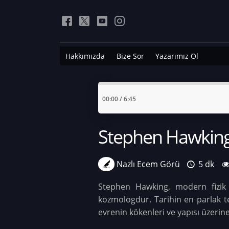
Hakkımızda
Bize Sor
Yazarımız Ol
00:00
/
6:45
Stephen Hawking'
Nazlı Ecem Görü
5 dk
Stephen Hawking, modern fizik v
kozmologdur. Tarihin en parlak te
evrenin kökenleri ve yapısı üzerin