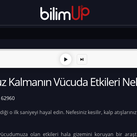
 Kalmanın Vücuda Etkileri Nel
162960
i o ilk saniyeyi hayal edin. Nefesiniz kesilir, kalp atışlarını
 vücudumuza olan etkileri hala gizemini koruyan bir araş