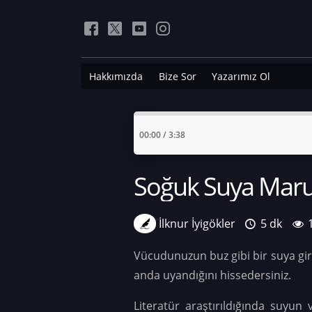
Hakkımızda
Bize Sor
Yazarımız Ol
00:00
/
3:38
Soğuk Suya Maruz
İlknur İyigökler
5 dk
Vücudunuzun buz gibi bir suya girdiğ
anda uyandığını hissedersiniz.
Literatür araştırıldığında suyun