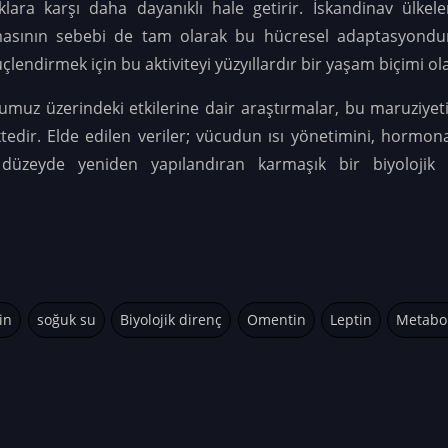
ıklara karşı daha dayanıklı hale getirir.
İskandinav ülkel
asının sebebi de tam olarak bu hücresel adaptasyondur
çlendirmek için bu aktiviteyi yüzyıllardır bir yaşam biçimi ol
z üzerindeki etkilerine dair araştırmalar, bu maruziyetin 
edir. Elde edilen veriler; vücudun ısı yönetimini, hormona
 düzeyde yeniden yapılandıran karmaşık bir biyolojik 
in
soğuk su
Biyolojik direnç
Omentin
Leptin
Metabo