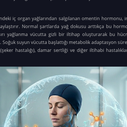
.
indeki iç organ yağlarından salgılanan omentin hormonu, 
laylaştırır. Normal şartlarda yağ dokusu arttıkça bu horm
şırı yağlanma vücutta gizli bir iltihap oluşturarak bu hüc
 Soğuk suyun vücutta başlattığı metabolik adaptasyon süreci
(şeker hastalığı), damar sertliği ve diğer iltihabi hastalık