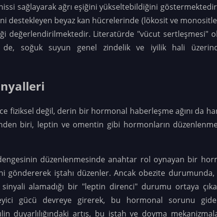
hissi sağlayarak ağrı eşiğini yükseltebildiğini göstermektedi
ni destekleyen beyaz kan hücrelerinde (lökosit ve monositler
ği değerlendirilmektedir
. Literatürde "vücut sertleşmesi" o
se de, soğuk suyun genel zindelik ve iyilik hali üzerin
nyalleri
 fiziksel değil, derin bir hormonal haberleşme ağını da hare
inden biri, leptin ve omentin gibi hormonların düzenlenmes
i dengesinin düzenlenmesinde anahtar rol oynayan bir h
lini göndererek iştahı düzenler. Ancak obezite durumunda, 
inyali alamadığı bir "leptin direnci" durumu ortaya çı
eyici gücü devreye girerek, bu hormonal sorunu gide
in duyarlılığındaki artış, bu iştah ve doyma mekanizmala