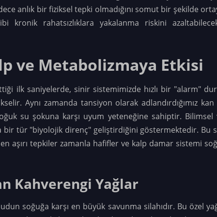
dece anlık bir fiziksel tepki olmadığını somut bir şekilde or
ibi kronik rahatsızlıklara yakalanma riskini azaltabilec
p ve Metabolizmaya Etkisi
ği ilk saniyelerde, sinir sistemimizde hızlı bir "alarm" d
yükselir. Aynı zamanda tansiyon olarak adlandırdığımız kan 
ğuk su şokuna karşı uyum yeteneğine sahiptir. Bilimsel v
ir tür "biyolojik direnç" geliştirdiğini göstermektedir. Bu
en aşırı tepkiler zamanla hafifler ve kalp damar sistemi so
an Kahverengi Yağlar
udun soğuğa karşı en büyük savunma silahıdır. Bu özel yağ