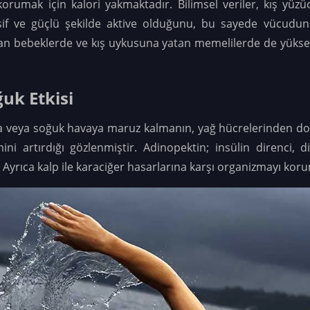
korumak için kalori yakmaktadır. Bilimsel veriler, kış yü
f ve güçlü şekilde aktive olduğunu, bu sayede vücudun ıs
ğan bebeklerde ve kış uykusuna yatan memelilerde de yüks
uk Etkisi
a veya soğuk havaya maruz kalmanın, yağ hücrelerinden dol
i artırdığı gözlenmiştir. Adinopektin; insülin direnci, di
Ayrıca kalp ile karaciğer hasarlarına karşı organizmayı kor