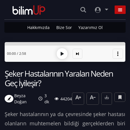
Hakkımızda
Bize Sor
Yazarımız Ol
00:00
/
2:58
Şeker Hastalarının Yaraları Neden
Geç İyileşir?
Beyza
3
44204
Doğan
dk
Şeker hastalarının ya da çevresinde şeker hastası
olanların muhtemelen bildiği gerçeklerden biri