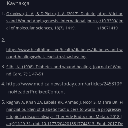
Kaynakça
Okonkwo, U. A., & DiPietro, L. A. (2017). Diabete
https://doi.or
s and Wound Angiogenesis. International journ
g/10.3390/ijm
al of molecular sciences, 18(7), 1419.
s18071419
https://www.healthline.com/health/diabetes/diabetes-and-w
ound-healing#what-leads-to-slow-healing
Silhi, N. (1998). Diabetes and wound healing. Journal of Wou
nd Care, 7(1), 47–51.
https://www.medicalnewstoday.com/articles/245310#
_noHeaderPrefixedContent
Raghav A, Khan ZA, Labala RK, Ahmad J, Noor S, Mishra BK. Fi
nancial burden of diabetic foot ulcers to world: a progressiv
e topic to discuss always. Ther Adv Endocrinol Metab. 2018 J
an;9(1):29-31. doi: 10.1177/2042018817744513. Epub 2017 De