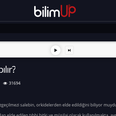
lır?
31694
zgeçilmezi salebin, orkidelerden elde edildiğini biliyor muy
an elde edilen tıbbi bitki ve müsilaj olarak kullanılmakta,