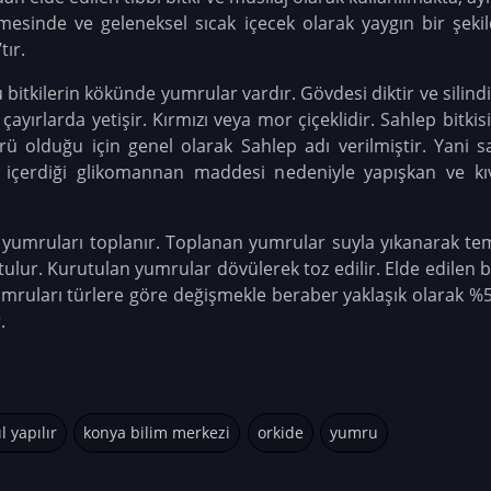
mesinde ve geleneksel sıcak içecek olarak yaygın bir şekil
tır.
 bitkilerin kökünde yumrular vardır. Gövdesi diktir ve silind
yırlarda yetişir. Kırmızı veya mor çiçeklidir. Sahlep bitkisi
ü olduğu için genel olarak Sahlep adı verilmiştir. Yani s
ikle içerdiği glikomannan maddesi nedeniyle yapışkan ve 
i yumruları toplanır. Toplanan yumrular suyla yıkanarak temiz
tulur. Kurutulan yumrular dövülerek toz edilir. Elde edilen b
yumruları türlere göre değişmekle beraber yaklaşık olarak %5
.
l yapılır
konya bilim merkezi
orkide
yumru