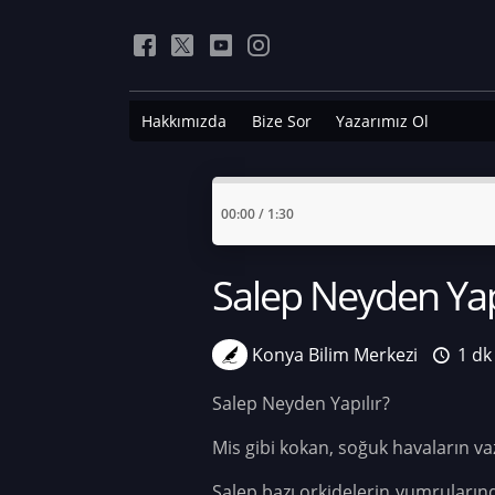
Hakkımızda
Bize Sor
Yazarımız Ol
00:00
/
1:30
Salep Neyden Yapı
Konya Bilim Merkezi
1 dk
Salep Neyden Yapılır?
Mis gibi kokan, soğuk havaların va
Salep bazı orkidelerin yumrularınd