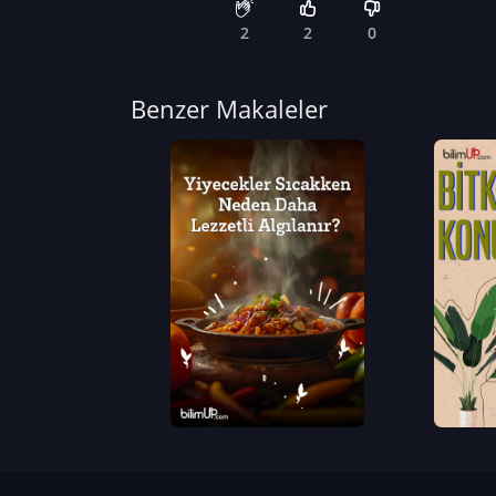
2
2
0
Benzer Makaleler