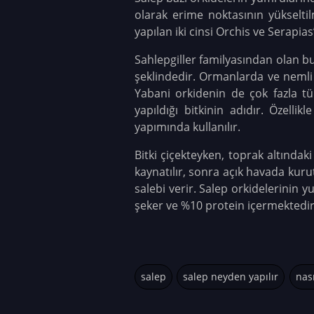
olarak erime noktasının yükseltil
yapılan iki cinsi Orchis ve Serapias’
Sahlepgiller familyasından olan bu
şeklindedir. Ormanlarda ve nemli ça
Yabani orkidenin de çok fazla tür
yapıldığı bitkinin adıdır. Özell
yapımında kullanılır.
Bitki çiçekteyken, toprak altındak
kaynatılır, sonra açık havada kuru
salebi verir. Salep orkidelerinin 
şeker ve %10 protein içermektedir
salep
salep neyden yapılır
nası