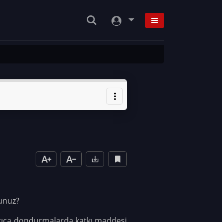
dunuz?
 ayrıca dondurmalarda katkı maddesi