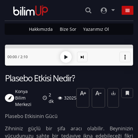
Hakkımızda
Bize Sor
Yazarımız Ol
00:00
/
2:10
Plasebo Etkisi Nedir?
Konya
2
Bilim
32025
dk
Merkezi
Plasebo Etkisinin Gücü
Zihniniz güçlü bir şifa aracı olabilir. Beyninizin
vücudunuzu sahte bir tedaviye ikna edebileceği fikri