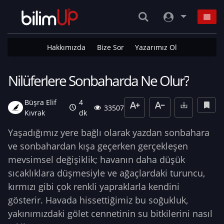
Hakkımızda
Bize Sor
Yazarımız Ol
Nilüferlere Sonbaharda Ne Olur?
Büşra Elif
4
33507
Kıvrak
dk
Yaşadığımız yere bağlı olarak yazdan sonbahara
ve sonbahardan kışa geçerken gerçekleşen
mevsimsel değişiklik; havanın daha düşük
sıcaklıklara düşmesiyle ve ağaçlardaki turuncu,
kırmızı gibi çok renkli yapraklarla kendini
gösterir. Havada hissettiğimiz bu soğukluk,
yakınımızdaki gölet cennetinin su bitkilerini nasıl