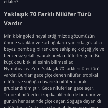
etkiler?
Yaklaşık 70 Farklı Nilüfer Türü
Vardır
Minik bir göleti hayal ettiğimizde gözümüzün
önüne sazlıklar ve kurbağaların yanında göz alıcı
beyaz, pembe gibi renklere sahip açık çiçeğiyle ve
benzersiz şekilli yapraklarıyla nilüferler gelir. Bu
küçük su bitki ailesinin bilimsel adı
Nympheaceae'dir. Yaklaşık 70 farklı nilüfer türü
vardır. Bunlar; gece çiçeklenen nilüfer, tropikal
nilüfer ve soğuğa dayanıklı nilüfer olarak
gruplandırılmıştır. Gece nilüferleri gece açar.
Tropikal nilüferler tropikal iklimlerde bulunur ve
günün her saatinde çiçek açar. Soğuğa dayanıklı
nilüferler çoğu koşula dayanabilir ve en yaygın