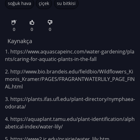
soğuk hava
çiçek
su bitkisi
0
0
0
Kaynakça
1.
https://www.aquascapeinc.com/water-gardening/pla
nts/caring-for-aquatic-plants-in-the-fall
2.
http://www.bio.brandeis.edu/fieldbio/Wildflowers_Ki
monis_Kramer/PAGES/FRAGRANTWATERLILY_PAGE_FIN
AL.html
3.
https://plants.ifas.ufl.edu/plant-directory/nymphaea-
odorata/
4.
https://aquaplant.tamu.edu/plant-identification/alph
abetical-index/water-lily/
5.
https://www2.ic.edu/prairie/water_lily.htm