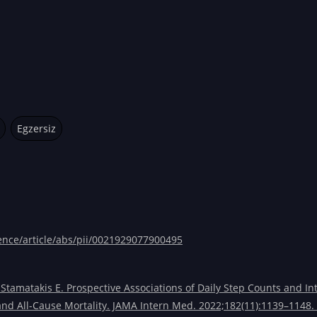
Egzersiz
ence/article/abs/pii/0021929077900495
 Stamatakis E. Prospective Associations of Daily Step Counts and I
 and All-Cause Mortality. JAMA Intern Med. 2022;182(11):1139–1148