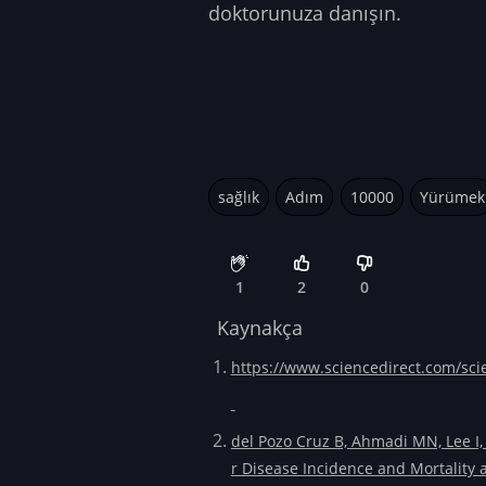
doktorunuza danışın.
sağlık
Adım
10000
Yürümek
1
2
0
Kaynakça
https://www.sciencedirect.com/sci
del Pozo Cruz B, Ahmadi MN, Lee I,
r Disease Incidence and Mortality