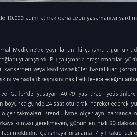
de 10.000 adım atmak daha uzun yaşamanıza yardımcı 
nal Medicine’de yayınlanan iki çalışma , günlük a
bağlantıyı araştırdı.
Bu çalışmada araştırmacılar, yür
, kanserden veya kardiyovasküler hastalıktan (korone
kini ve hastalık teşhisini nasıl etkileyebileceğini anla
 ve Galler'de yaşayan 40-79 yaş arası yetişkinlere
gün boyunca günde 24 saat oturarak, hareket ederek, yü
 ölçer takmaları istendi. İvme ölçer aynı zamanda n
a arkaya olması gerekmeyen, günün en hızlı 30 dakika
ılabilmektedir. Çalışmaya ortalama 7 yıl takip edilen