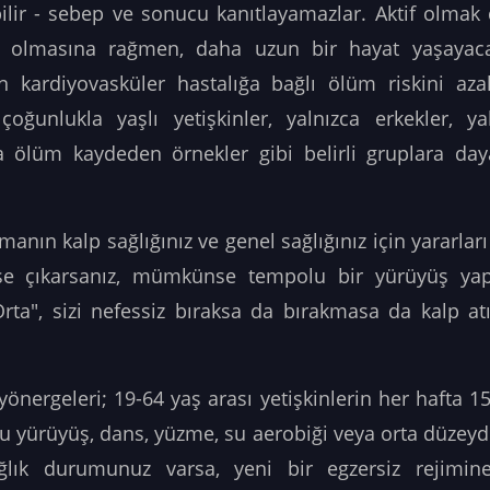
bilir - sebep ve sonucu kanıtlayamazlar. Aktif olmak
tılı olmasına rağmen, daha uzun bir hayat yaşayac
n kardiyovasküler hastalığa bağlı ölüm riskini aza
oğunlukla yaşlı yetişkinler, yalnızca erkekler, ya
 ölüm kaydeden örnekler gibi belirli gruplara day
anın kalp sağlığınız ve genel sağlığınız için yararları 
üşe çıkarsanız, mümkünse tempolu bir yürüyüş ya
Orta", sizi nefessiz bıraksa da bırakmasa da kalp atı
yönergeleri; 19-64 yaş arası yetişkinlerin her hafta 1
lu yürüyüş, dans, yüzme, su aerobiği veya orta düzeyde
ğlık durumunuz varsa, yeni bir egzersiz rejim