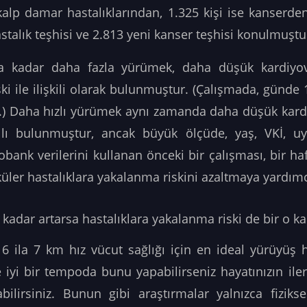
alp damar hastalıklarından, 1.325 kişi ise kanserde
stalık teşhisi ve 2.813 yeni kanser teşhisi konulmuştu
a kadar daha fazla yürümek, daha düşük kardiyova
ki ile ilişkili olarak bulunmuştur. (Çalışmada, günd
.) Daha hızlı yürümek aynı zamanda daha düşük kardi
tılı bulunmuştur, ancak büyük ölçüde, yaş, VKİ, u
Biobank verilerini kullanan önceki bir çalışması, bir ha
küler hastalıklara yakalanma riskini azaltmaya yardımc
kadar artarsa hastalıklara yakalanma riski de bir o ka
 6 ila 7 km hız vücut sağlığı için en ideal yürüyüş
iyi bir tempoda bunu yapabilirseniz hayatınızın il
bilirsiniz. Bunun gibi araştırmalar yalnızca fiziksel