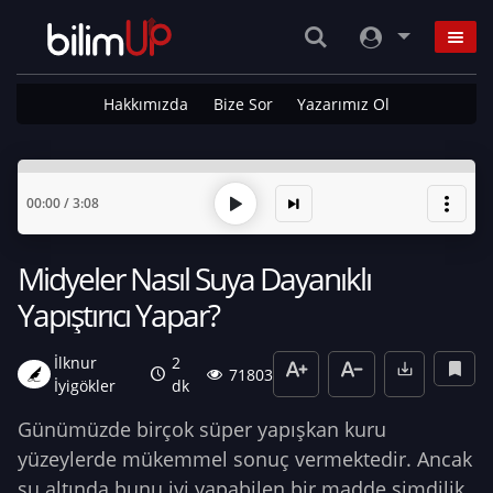
Hakkımızda
Bize Sor
Yazarımız Ol
00:00
/
3:08
Midyeler Nasıl Suya Dayanıklı
Yapıştırıcı Yapar?
İlknur
2
71803
İyigökler
dk
Günümüzde birçok süper yapışkan kuru
yüzeylerde mükemmel sonuç vermektedir. Ancak
su altında bunu iyi yapabilen bir madde şimdilik