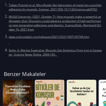
Tobias Priemel et al. Microfluidic-like fabrication of metal ion-cured bio
adhesives by mussels. Science, 2021 DOI: 10.1126/science.abi9702
McGill University. (2021, October 7). How mussels make a powerful un
derwater glue: Discovery could advance production of high-performan
ce next generation adhesives and plastics. ScienceDaily. Retrieved Oct
ober 16, 2021 from
www.sciencedaily.com/releases/2021/10/211007145749.htm
Goho, A. Marine Superglue: Mussels Get Stickiness From Iron in Seawa
ter, Science News Online, 2004,165.
Benzer Makaleler