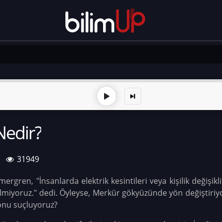
Nedir?
31949
rgren, "İnsanlarda elektrik kesintileri veya kişilik değişikli
lmiyoruz." dedi. Öyleyse, Merkür gökyüzünde yön değiştiriyor
 onu suçluyoruz?