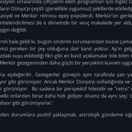
üzyılın ortalarında çiftçilerin ekim programları için İngiliz 
rın Dünya’yı çeşitli (genellikle uygunsuz) şekillerde etkilediğ
tasıydı ve Merkür retrosu epey popülerdi. Merkür’ün gerileme
ak nitelendirilmesi de o dönemde bir avuç makalede yer ald
ygın değildi.
artılı hale geldi ki, bugün sindirim sorunlarından bozuk ça
z gereken bir şey olduğuna dair kanıt yoktur. Ay'ın gelgi
i suyu etkilediği fikri gibi en basit açıklamalar bile bilim t
 Merkür gezegeninden daha güçlü bir yerçekimi kuvveti uygu
ılına eşdeğerdir. Gezegenler güneşin aynı tarafında yan
yor gibi görünüyor. Ancak Merkür Dünya’yı solladığında ve
i görünüyor. Bu sadece bir perspektif hilesidir ve "retro" o
ki onlardan biraz daha hızlı gidiyor olsanız da aynı şey,’ d
diyor gibi görünüyorlar.’
giden durumlara pozitif yaklaşmak, astrolojik gündeme sı