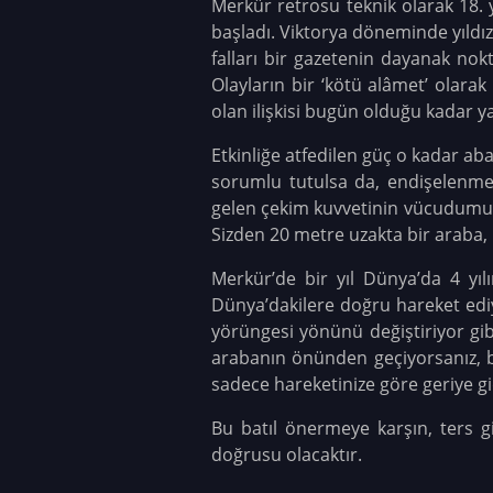
Merkür retrosu teknik olarak 18. y
başladı. Viktorya döneminde yıldızla
falları bir gazetenin dayanak nok
Olayların bir ‘kötü alâmet’ olar
olan ilişkisi bugün olduğu kadar ya
Etkinliğe atfedilen güç o kadar ab
sorumlu tutulsa da, endişelenmemi
gelen çekim kuvvetinin vücudumuzdak
Sizden 20 metre uzakta bir araba,
Merkür’de bir yıl Dünya’da 4 y
Dünya’dakilere doğru hareket edi
yörüngesi yönünü değiştiriyor gib
arabanın önünden geçiyorsanız, bel
sadece hareketinize göre geriye gi
Bu batıl önermeye karşın, ters 
doğrusu olacaktır.