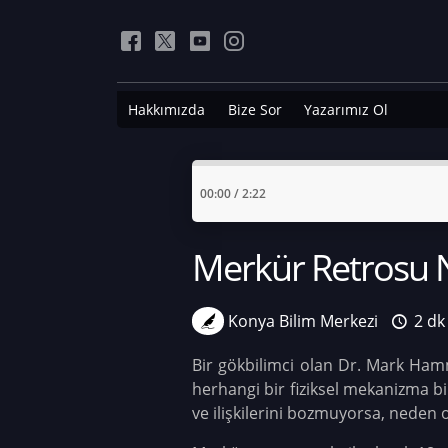
Hakkımızda
Bize Sor
Yazarımız Ol
00:00
/
2:22
Merkür Retrosu 
Konya Bilim Merkezi
2 dk
Bir gökbilimci olan Dr. Mark Hamme
herhangi bir fiziksel mekanizma bi
ve ilişkilerini bozmuyorsa, neden