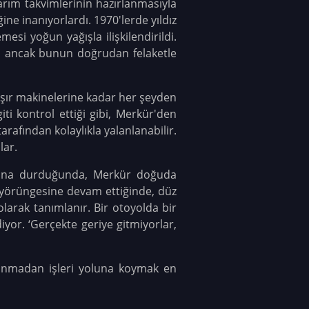
tarım takvimlerinin hazırlanmasıyla
ine inanıyorlardı. 1970'lerde yıldız
si yoğun yağışla ilişkilendirildi.
ı, ancak bunun doğrudan felaketle
maşır makinelerine kadar her şeyden
ti kontrol ettiği gibi, Merkür'den
arafından kolaylıkla yalanlanabilir.
lar.
 yana durduğunda, Merkür doğuda
 yörüngesine devam ettiğinde, düz
larak tanımlanır. Bir otoyolda bir
iyor. ‘Gerçekte geriye gitmiyorlar,
ğınmadan işleri yoluna koymak en