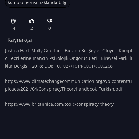
komplo teorisi hakkında bilgi
4
2
0
Kaynakça
Joshua Hart, Molly Graether. Burada Bir Şeyler Oluyor: Kompl
o Teorilerine İnancın Psikolojik Öngörücüleri . Bireysel Farklılı
klar Dergisi , 2018; DOI: 10.1027/1614-0001/a000268
https://www.climatechangecommunication.org/wp-content/u
ploads/2021/04/ConspiracyTheoryHandbook_Turkish.pdf
https://www.britannica.com/topic/conspiracy-theory