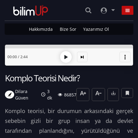
Hakkımızda
Bize Sor
Yazarımız Ol
00:00
/
2:44
Komplo Teorisi Nedir?
Dilara
3
86857
Güven
dk
Komplo teorisi, bir durumun arkasındaki gerçek
sebebin gizli bir grup insan ya da devlet
tarafından planlandığını, yürütüldüğünü ve