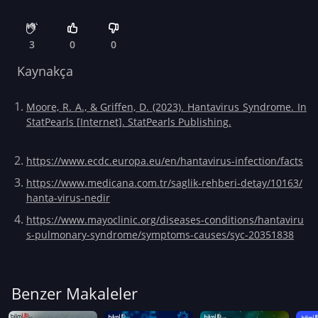
3
0
0
Kaynakça
Moore, R. A., & Griffen, D. (2023). Hantavirus Syndrome. In
StatPearls [Internet]. StatPearls Publishing.
https://www.ecdc.europa.eu/en/hantavirus-infection/facts
https://www.medicana.com.tr/saglik-rehberi-detay/10163/
hanta-virus-nedir
https://www.mayoclinic.org/diseases-conditions/hantaviru
s-pulmonary-syndrome/symptoms-causes/syc-20351838
Benzer Makaleler