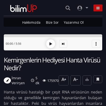
Hakkımızda
Bize Sor
Yazarımız Ol
00:00
/
5:56
Kemirgenlerin Hediyesi Hanta Virüsü
Nedir?
İmran
5
175970
Verirşen
dk
Hanta virüsü hastalığı bir çeşit RNA virüsünün neden
olduğu ve genellikle kemirgen hayvanlardan bulaşan
bir hastalıktır. Peki bu virüs hayvanlardan insanlara