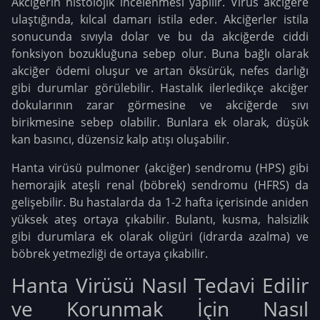
Akciğerin histolojik incelenmesi yapılır. Virüs akciğere
ulaştığında, kılcal damarı istila eder. Akciğerler istila
sonucunda sıvıyla dolar ve bu da akciğerde ciddi
fonksiyon bozukluğuna sebep olur. Buna bağlı olarak
akciğer ödemi oluşur ve artan öksürük, nefes darlığı
gibi durumlar görülebilir. Hastalık ilerledikçe akciğer
dokularının zarar görmesine ve akciğerde sıvı
birikmesine sebep olabilir. Bunlara ek olarak, düşük
kan basıncı, düzensiz kalp atışı oluşabilir.
Hanta virüsü pulmoner (akciğer) sendromu (HPS) gibi
hemorajik ateşli renal (böbrek) sendromu (HFRS) da
gelişebilir. Bu hastalarda da 1-2 hafta içerisinde aniden
yüksek ateş ortaya çıkabilir. Bulantı, kusma, halsizlik
gibi durumlara ek olarak oligüri (idrarda azalma) ve
böbrek yetmezliği de ortaya çıkabilir.
Hanta Virüsü Nasıl Tedavi Edilir
ve Korunmak İçin Nasıl