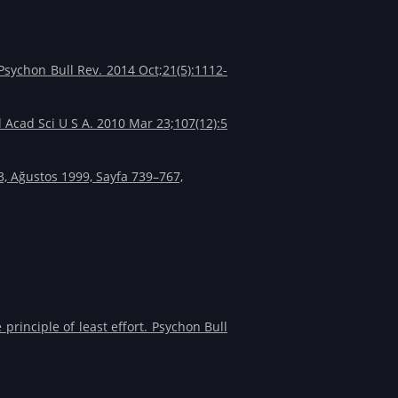
 Psychon Bull Rev. 2014 Oct;21(5):1112-
 Acad Sci U S A. 2010 Mar 23;107(12):5
 3, Ağustos 1999, Sayfa 739–767,
 principle of least effort. Psychon Bull