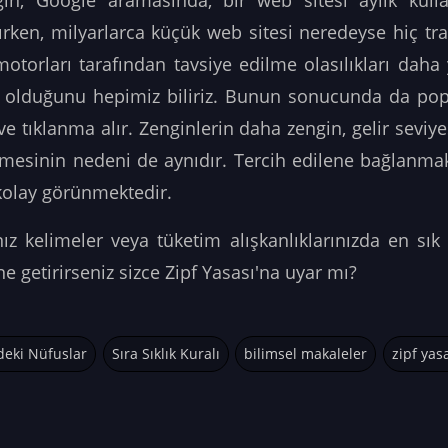
in; Google aramasında, bir web sitesi aylık kull
ırken, milyarlarca küçük web sitesi neredeyse hiç tr
otorları tarafından tavsiye edilme olasılıkları daha
e olduğunu hepimiz biliriz. Bunun sonucunda da pop
e tıklanma alır. Zenginlerin daha zengin, gelir seviye
mesinin nedeni de aynıdır. Tercih edilene bağlanmak
 kolay görünmektedir.
nız kelimeler veya tüketim alışkanlıklarınızda en sık
line getirirseniz sizce Zipf Yasası'na uyar mı?
rdeki Nüfuslar
Sıra Sıklık Kuralı
bilimsel makaleler
zipf yas