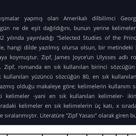
lışmalar yapmış olan Amerikalı dilbilimci Georg
gün ne de eşit dağıldığını, bunun yerine kelimelerin 
 yılında yayınladığı “Selected Studies of the Prin
, hangi dilde yazılmış olursa olsun, bir metindeki k
taya koymuştur. Zipf, James Joyce’un Ulysses adlı r
. Zipf, romanda en sık kullanılan birinci sözcüğün
kullanılan yüzüncü sözcüğün 80, en sık kullanılan
. Yazmış olduğu makaleye göre; kelimelerin kullanım sı
ki kelimeler -yani en sık kullanılan kelimeler- iki
ıradaki kelimeler en sık kelimelerin üç katı, x sırad
 sıralanmıştır. Literatüre “Zipf Yasası” olarak giren bu