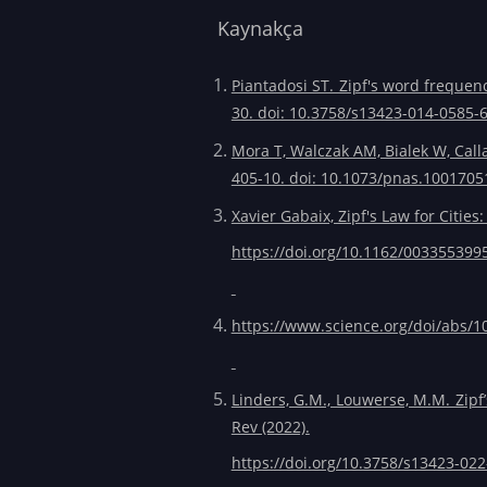
Kaynakça
Piantadosi ST. Zipf's word frequenc
30. doi: 10.3758/s13423-014-0585
Mora T, Walczak AM, Bialek W, Call
405-10. doi: 10.1073/pnas.100170
Xavier Gabaix, Zipf's Law for Cities
https://doi.org/10.1162/00335539
https://www.science.org/doi/abs/1
Linders, G.M., Louwerse, M.M. Zipf’s
Rev (2022).
https://doi.org/10.3758/s13423-02