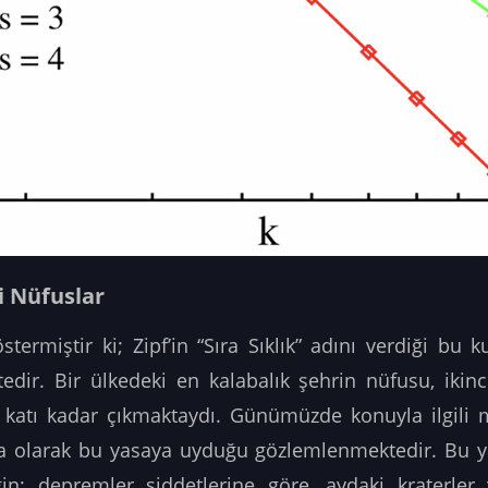
i Nüfuslar
termiştir ki; Zipf’in “Sıra Sıklık” adını verdiği bu ku
dir. Bir ülkedeki en kalabalık şehrin nüfusu, ikinc
i katı kadar çıkmaktaydı. Günümüzde konuyla ilgili 
a olarak bu yasaya uyduğu gözlemlenmektedir. Bu yas
in; depremler şiddetlerine göre, aydaki kraterler 