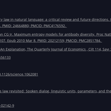
y law in natural language: a critical review and future directions.
-6. PMID: 24664880; PMCID: PMC4176592.
an CG Jr. Maximum entropy models for antibody diversity. Proc Natl
5107. Epub 2010 Mar 8. PMID: 20212159; PMCID: PMC2851784.
: An Explanation, The Quarterly Journal of Economics , Cilt 114, Sayı
9556133
0.1126/science.1062081
 law revisited: Spoken dialog, linguistic units, parameters, and the
2-02142-9