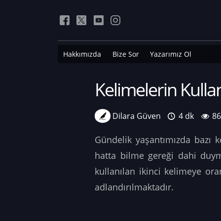
Hakkımızda
Bize Sor
Yazarımız Ol
Kelimelerin Kullan
Dilara Güven
4 dk
8
Gündelik yaşantımızda bazı kel
hatta bilme gereği dahi duym
kullanılan ikinci kelimeye or
adlandırılmaktadır.