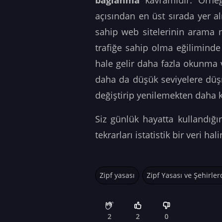
bağlanma
kavramıdır. Örneğ
açısından en üst sırada yer al
sahip web sitelerinin arama m
trafiğe sahip olma eğilimind
hale gelir daha fazla okunma v
daha da düşük seviyelere düş
değiştirip yenilemekten daha
Siz günlük hayatta kullandığı
tekrarları istatistik bir veri ha
Zipf yasası
Zipf Yasası ve Şehirle
2
2
0