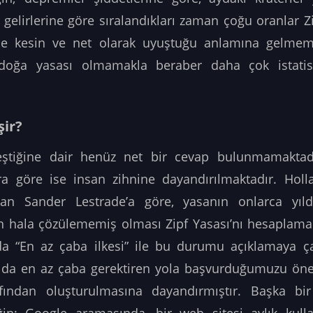
ler gelirlerine göre sıralandıkları zaman çoğu oranlar 
e kesin ve net olarak uyuştuğu anlamına gelmeme
 doğa yasası olmamakla beraber daha çok istatisti
şir?
leştiğine dair henüz net bir cevap bulunmamaktadı
ılara göre ise insan zihnine dayandırılmaktadır. Ho
olan Sander Lestrade’a göre, yasanın onlarca yıld
 hala çözülememiş olması Zipf Yasası’nı hesaplamal
ında “En az çaba ilkesi” ile bu durumu açıklamaya ça
 da en az çaba gerektiren yola başvurduğumuzu öne
arafından oluşturulmasına dayandırmıştır. Başka
bi