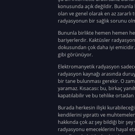
konusunda açık değildir. Bununla b
olan ve genel olarak en az zararlı
radyasyonun bir sağlık sorunu olm
Bununla birlikte hemen hemen her
bariyerlerdir. Kaktüsler radyasyonu
dokusundan çok daha iyi emicidir. B
gibi görünüyor.
Elektromanyetik radyasyon sadece d
radyasyon kaynağı arasında duruyo
bir tane bulunması gerekir. O zama
yaramaz. Kısacası: bu, birkaç yanı
kapatılabilir ve bu tehlike ortadan k
Burada herkesin ilişki kurabileceği
kendilerini yıprattı ve muhtemelen
hakkında çok az şey bildiği bir şey 
radyasyonu emeceklerini hayal et