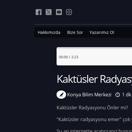
Hakkımızda
Bize Sor
Yazarımız Ol
00:00
/
2:23
Kaktüsler Radyas
Konya Bilim Merkezi
1 dk
Kaktüsler Radyasyonu Önler mi?
“Kaktüsler radyasyonu emer” çok y
Şu an internette aratırsanız bununl