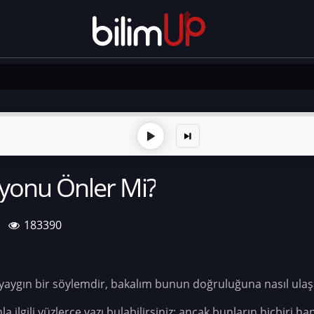
yonu Önler Mi?
183390
aygın bir söylemdir, bakalım bunun doğruluğuna nasıl ulaşab
a ilgili yüzlerce yazı bulabilirsiniz; ancak bunların hiçbiri 