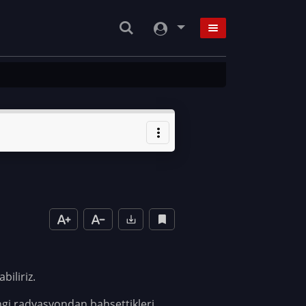
iliriz.
hangi radyasyondan bahsettikleri