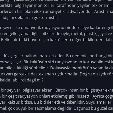
irlikte, bilgisayar monitörleri tarafından yayılan tek öneml
 türlerden biri olan elektromanyetik radyasyondur. Araştırm
adığını defalarca göstermiştir.
 şey elektromanyetik radyasyonu bir dereceye kadar engelle
 engeller, ama diğer bitkiler de öyle; metal; plastik; giysi ve
elirli bir bitki boyutu için kaktüslerin diğer bitkilerden dah
üz çizgiler halinde hareket eder. Bu nedenle, herhangi bir 
rsa çalışır. Bir kaktüsün sizi radyasyondan koruyabilmesi 
n bile etkinliği şüphelidir. Dolayısıyla monitörün yanında du
ltıcı yarı gerçekle desteklenen uydurmadır. Doğru olsaydı rönt
aldırılabilirdi değil mi?
 bir şey var; bilgisayar ekranı. Birçok insan bir bilgisayar e
 bir çeşit radyasyon onları etkilemiş gibi hissetti. Ayrıca ço
var; kaktüs bitkisi. Bu bitkiler etli ve dikenlidir. Suyu emerler
mek çok büyük bir saçmalama değildir. Üzgünüz bu güzel can