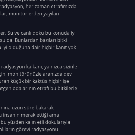
i radyasyon, her zaman etrafımızda
alar, monitörlerden yayılan
r. Su ve canlı doku bu konuda iyi
 su da. Bunlardan bazıları bitki
a iyi olduğuna dair hiçbir kanıt yok
radyasyon kalkanı, yalnızca sizinle
için, monitörünüzle aranızda dev
ran küçük bir kaktüs hiçbir işe
gen odalarının etrafı bu bitkilerle
kranına uzun süre bakarak
ğu insanın merak ettiği ama
, bu yüzden kalın etli dokularıyla
lıların görevi radyasyonu