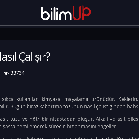
ıl Çalışır?
33734
 sıkça kullanılan kimyasal mayalama ürünüdür. Keklerin,
lir. Bugün biraz kabartma tozunun nasıl çalıştığından bah
 asit tuzu ve nötr bir nişastadan oluşur. Alkali ve asit bil
nişasta nemi emerek sürecin hızlanmasını engeller.
azlar, ama kabarmaları için gaza ihtiyaç duyarlar. Bu nedenl