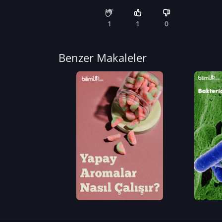
1
1
0
Benzer Makaleler