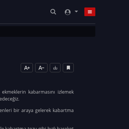
 ekmeklerin kabarmasını izlemek
sedeceğiz.
eşenleri bir araya gelerek kabartma
e kabartma tozu gibi hızlı hareket