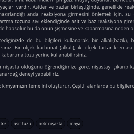
ları vardır. Asitler ve bazlar birleştiğinde, genellikle re
azırlandığı anda reaksiyona girmesini önlemek için, su
bartma tozuna sıvı eklendiğinde asit ve baz reaksiyona gire
inde hapsolur bu da onun şişmesine ve kabarmasına neden ol
ğinizde de bu bilgileri kullanarak, bir alkali(bazik), b
iniz. Bir ölçek karbonat (alkali), iki ölçek tartar kreması 
 kabartma tozu yerine kullanabilirsiniz.
işasta olduğunu öğrendiğimize göre, nişastayı çıkarıp kar
yanardağ deneyi yapabiliriz.
k kimyamızın temelini oluşturur. Çeşitli alanlarda bu bilgile
 toz
asit tuzu
nötr nişasta
maya