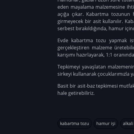
eden mayalama malzemesine ihtiyaç
açığa çıkar. Kabartma tozunun h
girmeyecek bir asit kullanılır. Ka
serbest bırakıldığında, hamur iç
Evde kabartma tozu yapmak istedi
gerçekleştiren malzeme üretebilirs
karışımı hazırlayarak, 1:1 oranında
Tepkimeyi yavaşlatan malzemenin n
sirkeyi kullanarak çocuklarımızla 
Basit bir asit-baz tepkimesi mutfa
hale getirebiliriz.
kabartma tozu
hamur işi
alkali