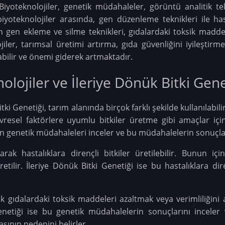
Biyoteknolojiler, genetik müdahaleler, görüntü analitik te
biyoteknolojiler arasında, gen düzenleme teknikleri ile has
için gen ekleme ve silme teknikleri, gıdalardaki toksik madd
lojiler, tarımsal üretimi artırma, gıda güvenliğini iyileşti
labilir ve önemi giderek artmaktadır.
lojiler ve İleriye Dönük Bitki Gene
tki Genetiği, tarım alanında birçok farklı şekilde kullanılabili
vresel faktörlere uyumlu bitkiler üretme gibi amaçlar için 
an genetik müdahaleleri inceler ve bu müdahalelerin sonuçlar
larak hastalıklara dirençli bitkiler üretilebilir. Bunun i
etilir. İleriye Dönük Bitki Genetiği ise bu hastalıklara dire
rak gıdalardaki toksik maddeleri azaltmak veya verimliliğin
 Genetiği ise bu genetik müdahalelerin sonuçlarını inceler
sının nedenini belirler.