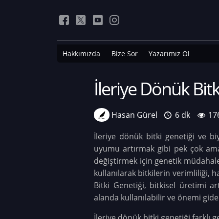
Hakkımızda
Bize Sor
Yazarımız Ol
İleriye Dönük Bitk
Hasan Gürel
6 dk
17
İleriye dönük bitki genetiği ve bi
uyumu artırmak gibi pek çok amaçla
değiştirmek için genetik müdahalel
kullanılarak bitkilerin verimliliği, 
Bitki Genetiği, bitkisel üretimi 
alanda kullanılabilir ve önemi gid
İleriye dönük bitki genetiği farklı 