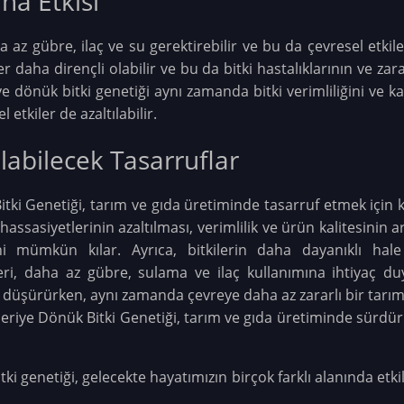
na Etkisi
ha az gübre, ilaç ve su gerektirebilir ve bu da çevresel etkile
ler daha dirençli olabilir ve bu da bitki hastalıklarının ve zar
riye dönük bitki genetiği aynı zamanda bitki verimliliğini ve ka
 etkiler de azaltılabilir.
labilecek Tasarruflar
itki Genetiği, tarım ve gıda üretiminde tasarruf etmek için ku
hassasiyetlerinin azaltılması, verimlilik ve ürün kalitesinin ar
i mümkün kılar. Ayrıca, bitkilerin daha dayanıklı hale 
eri, daha az gübre, sulama ve ilaç kullanımına ihtiyaç duy
ini düşürürken, aynı zamanda çevreye daha az zararlı bir tarı
eriye Dönük Bitki Genetiği, tarım ve gıda üretiminde sürdürüleb
tki genetiği, gelecekte hayatımızın birçok farklı alanında etkil