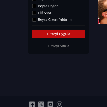
Kültür&Sanat
Beyza Doğan
Yaşam Tavsiyeleri
Elif Sara
Merakoloji
Beyza Gizem Yıldırım
Sağlık Tümü
İlknur İyigökler
Nadir Hastalıklar
Büşra Elif Kıvrak
Filtreyi Uygula
Eğitim Bilimleri
Fatma Beyza Öztürk
Filtreyi Sıfırla
Can TORUN
Hasan Gürel
Dilara Güven
Elif Sara
Ayşe Edanur Başer
Gözde Düriye Alkan
Onur Erdoğan
Ceren Eda Erol
Hacer Nur Küçükkırlı