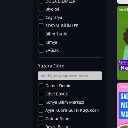
DOĞA BİLİMLERİ
Biyoloji
Coğrafya
SOSYAL BİLİMLER
Bilim Tarihi
Kimya
SAĞLIK
Sanat Tarihi
Yazara Göre
Fizik
Yer Bilimleri
Astronomi ve Uzay
Demet Demir
Noroloji
Sibel Büyük
Matematik
Konya Bilim Merkezi
Teknoloji
Ayşe Kübra Gürel Küçükkırlı
İklim Değişikliği
Gülnur Şener
Arkeoloji
Beyza Başar