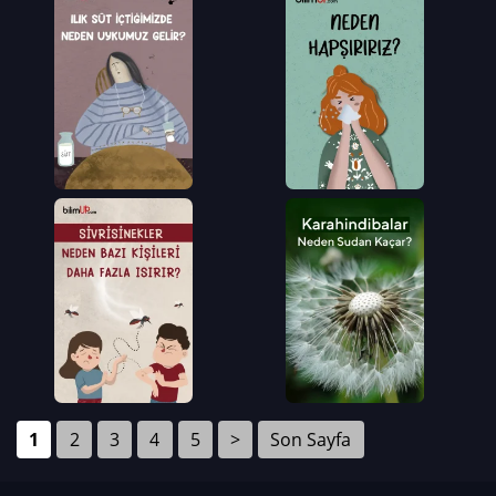
1
2
3
4
5
>
Son Sayfa