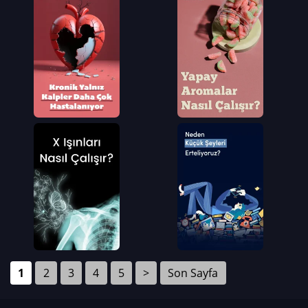
1
2
3
4
5
>
Son Sayfa