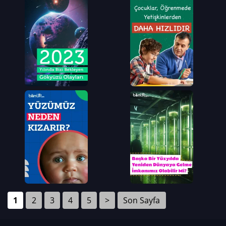
1
2
3
4
5
>
Son Sayfa