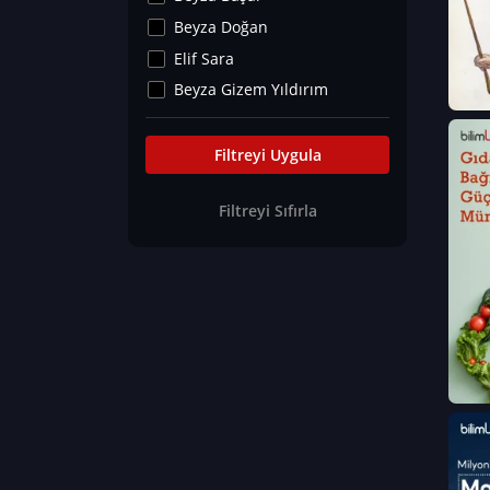
Kültür&Sanat
Beyza Doğan
Yaşam Tavsiyeleri
Elif Sara
Merakoloji
Beyza Gizem Yıldırım
Sağlık Tümü
İlknur İyigökler
Nadir Hastalıklar
Büşra Elif Kıvrak
Filtreyi Uygula
Eğitim Bilimleri
Fatma Beyza Öztürk
Filtreyi Sıfırla
Can TORUN
Hasan Gürel
Dilara Güven
Elif Sara
Ayşe Edanur Başer
Gözde Düriye Alkan
Onur Erdoğan
Ceren Eda Erol
Hacer Nur Küçükkırlı