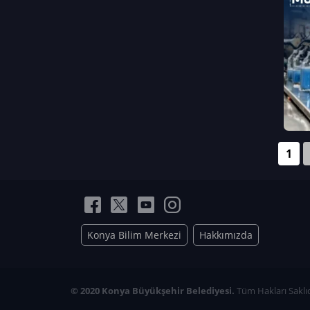
Neriman Nur Bahçıvan
İmran Verirşen
Mehmet Küçüktongur
Elmas Nur İbaoğlu
Yasemin Cömert
Müzeyyen Kalfazade
Zeynep Deresoy
Müzeyyen Büyüksamancı
1
Nazlı Ecem Görü
Esra Nur ELMAS
Konya Bilim Merkezi
Hakkımızda
© 2020 Konya Büyükşehir Belediyesi.
Tüm Hakları Saklıd