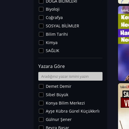
DOĞA BİLİMLERİ
Biyoloji
Coğrafya
SOSYAL BİLİMLER
Bilim Tarihi
Kimya
SAĞLIK
Sanat Tarihi
Yazara Göre
Fizik
Yer Bilimleri
Astronomi ve Uzay
Demet Demir
Noroloji
Sibel Büyük
Matematik
Konya Bilim Merkezi
Teknoloji
Ayşe Kübra Gürel Küçükkırlı
İklim Değişikliği
Gülnur Şener
Arkeoloji
Beyza Başar