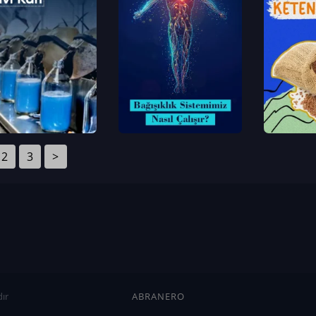
2
3
>
ır
ABRANERO