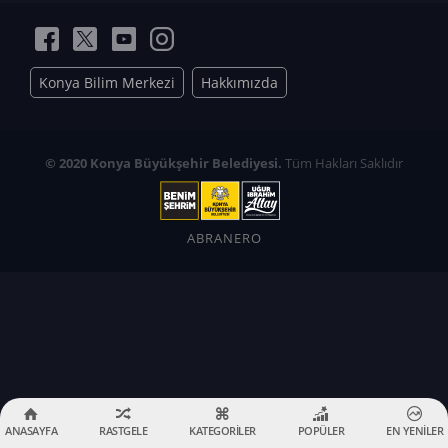
Konya Bilim Merkezi
Hakkımızda
© 2020 Konya Büyükşehir Belediyesi.
Tüm Hakları Saklıdır
ABRANERO
ANASAYFA
RASTGELE
KATEGORİLER
POPÜLER
EN YENİLER