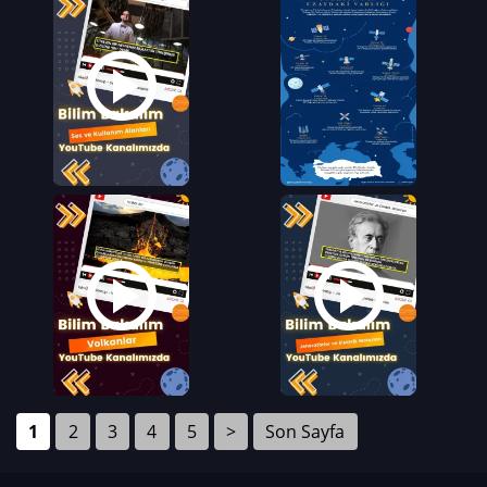
1
2
3
4
5
>
Son Sayfa