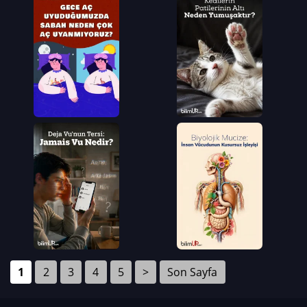
1
2
3
4
5
>
Son Sayfa