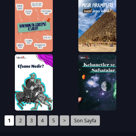
1
2
3
4
5
>
Son Sayfa