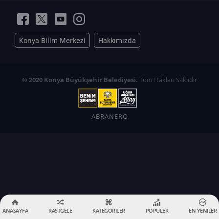
Konya Bilim Merkezi
Hakkımızda
© 2020 Konya Büyükşehir Belediyesi.
Tüm Hakları Saklıdır
ABRANERO
ANASAYFA
RASTGELE
KATEGORİLER
POPÜLER
EN YENİLER