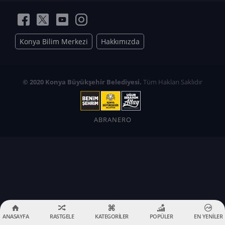
Konya Bilim Merkezi
Hakkımızda
© 2020 Konya Büyükşehir Belediyesi.
Tüm Hakları Saklıdır
ABRANERO
ANASAYFA
RASTGELE
KATEGORİLER
POPÜLER
EN YENİLER