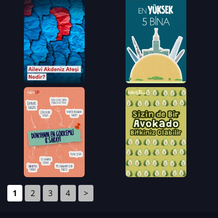
1
2
3
4
>