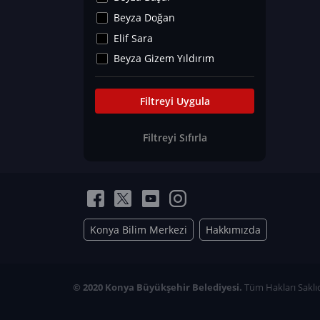
Kültür&Sanat
Beyza Doğan
Yaşam Tavsiyeleri
Elif Sara
Merakoloji
Beyza Gizem Yıldırım
Sağlık Tümü
İlknur İyigökler
Nadir Hastalıklar
Büşra Elif Kıvrak
Filtreyi Uygula
Eğitim Bilimleri
Fatma Beyza Öztürk
Filtreyi Sıfırla
Can TORUN
Hasan Gürel
Dilara Güven
Elif Sara
Ayşe Edanur Başer
Konya Bilim Merkezi
Hakkımızda
Gözde Düriye Alkan
Onur Erdoğan
Ceren Eda Erol
© 2020 Konya Büyükşehir Belediyesi.
Tüm Hakları Saklıd
Hacer Nur Küçükkırlı