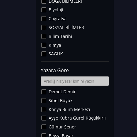
DOĞA BİLİMLERİ
Biyoloji
Coğrafya
SOSYAL BİLİMLER
Bilim Tarihi
Kimya
SAĞLIK
Sanat Tarihi
Yazara Göre
Fizik
Yer Bilimleri
Astronomi ve Uzay
Demet Demir
Noroloji
Sibel Büyük
Matematik
Konya Bilim Merkezi
Teknoloji
Ayşe Kübra Gürel Küçükkırlı
İklim Değişikliği
Gülnur Şener
Arkeoloji
Beyza Başar