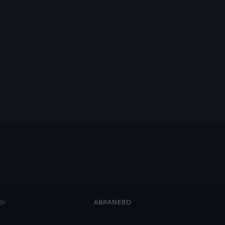
ır
ABRANERO