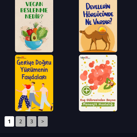
1
2
3
>