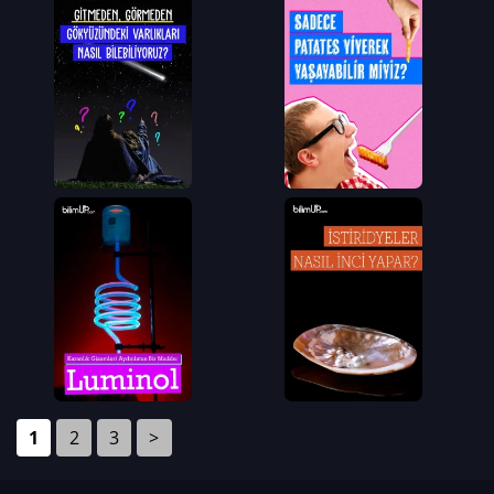
1
2
3
>