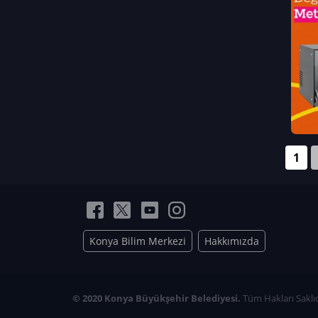
Neriman Nur Bahçıvan
İmran Verirşen
Mehmet Küçüktongur
Elmas Nur İbaoğlu
Yasemin Cömert
Müzeyyen Kalfazade
Zeynep Deresoy
Müzeyyen Büyüksamancı
1
Nazlı Ecem Görü
Esra Nur ELMAS
Konya Bilim Merkezi
Hakkımızda
© 2020 Konya Büyükşehir Belediyesi.
Tüm Hakları Saklıd