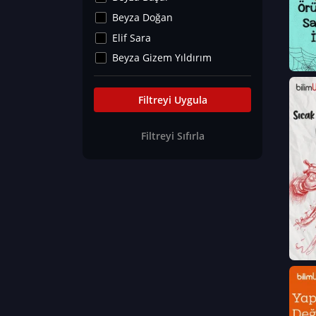
Kültür&Sanat
Beyza Doğan
Yaşam Tavsiyeleri
Elif Sara
Merakoloji
Beyza Gizem Yıldırım
Sağlık Tümü
İlknur İyigökler
Nadir Hastalıklar
Büşra Elif Kıvrak
Filtreyi Uygula
Eğitim Bilimleri
Fatma Beyza Öztürk
Filtreyi Sıfırla
Can TORUN
Hasan Gürel
Dilara Güven
Elif Sara
Ayşe Edanur Başer
Gözde Düriye Alkan
Onur Erdoğan
Ceren Eda Erol
Hacer Nur Küçükkırlı