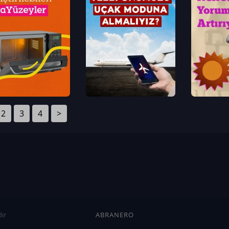
2
3
4
>
ır
ABRANERO