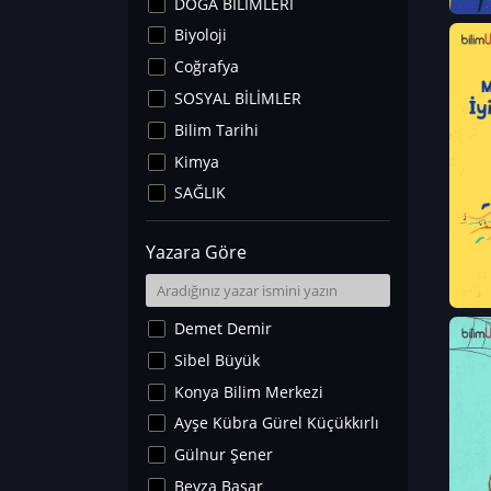
DOĞA BİLİMLERİ
Biyoloji
Coğrafya
SOSYAL BİLİMLER
Bilim Tarihi
Kimya
SAĞLIK
Sanat Tarihi
Yazara Göre
Fizik
Yer Bilimleri
Astronomi ve Uzay
Demet Demir
Noroloji
Sibel Büyük
Matematik
Konya Bilim Merkezi
Teknoloji
Ayşe Kübra Gürel Küçükkırlı
İklim Değişikliği
Gülnur Şener
Arkeoloji
Beyza Başar