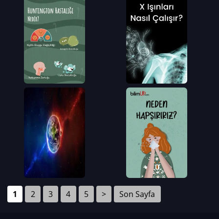
1
2
3
4
5
>
Son Sayfa