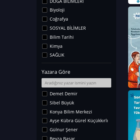
DOĞA BİLİMLERİ
Biyoloji
Coğrafya
SOSYAL BİLİMLER
Bilim Tarihi
Kimya
SAĞLIK
Sanat Tarihi
Yazara Göre
Fizik
Yer Bilimleri
Astronomi ve Uzay
Demet Demir
Noroloji
Sibel Büyük
Matematik
Konya Bilim Merkezi
Teknoloji
Ayşe Kübra Gürel Küçükkırlı
İklim Değişikliği
Gülnur Şener
Arkeoloji
Beyza Başar