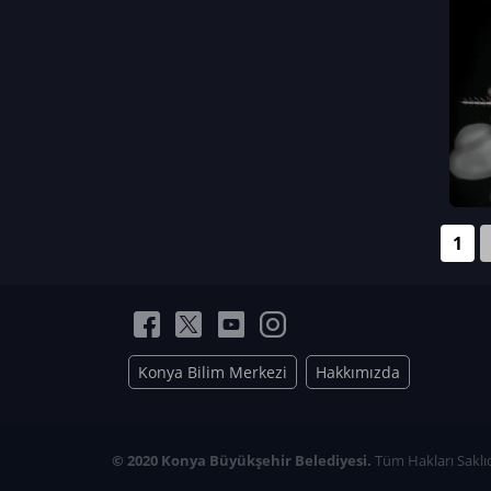
Neriman Nur Bahçıvan
İmran Verirşen
Mehmet Küçüktongur
Elmas Nur İbaoğlu
Yasemin Cömert
Müzeyyen Kalfazade
Zeynep Deresoy
Müzeyyen Büyüksamancı
1
Nazlı Ecem Görü
Esra Nur ELMAS
Konya Bilim Merkezi
Hakkımızda
© 2020 Konya Büyükşehir Belediyesi.
Tüm Hakları Saklıd