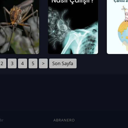
2
3
4
5
>
Son Sayfa
ır
ABRANERO