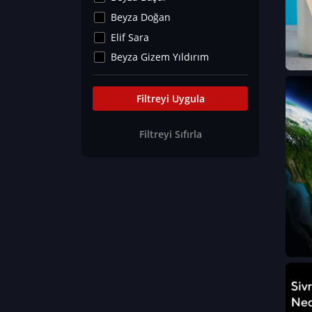
Kültür&Sanat
Beyza Doğan
Yaşam Tavsiyeleri
Elif Sara
Merakoloji
Beyza Gizem Yıldırım
Sağlık Tümü
İlknur İyigökler
Nadir Hastalıklar
Büşra Elif Kıvrak
Filtreyi Uygula
Eğitim Bilimleri
Fatma Beyza Öztürk
Filtreyi Sıfırla
Can TORUN
Hasan Gürel
Dilara Güven
Elif Sara
Ayşe Edanur Başer
Gözde Düriye Alkan
Onur Erdoğan
Ceren Eda Erol
Hacer Nur Küçükkırlı