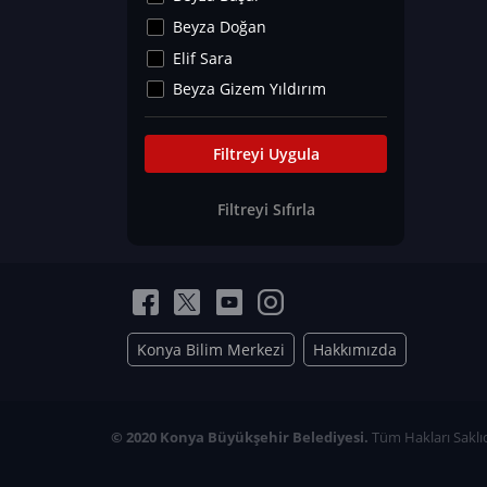
Kültür&Sanat
Beyza Doğan
Yaşam Tavsiyeleri
Elif Sara
Merakoloji
Beyza Gizem Yıldırım
Sağlık Tümü
İlknur İyigökler
Nadir Hastalıklar
Büşra Elif Kıvrak
Filtreyi Uygula
Eğitim Bilimleri
Fatma Beyza Öztürk
Filtreyi Sıfırla
Can TORUN
Hasan Gürel
Dilara Güven
Elif Sara
Ayşe Edanur Başer
Konya Bilim Merkezi
Hakkımızda
Gözde Düriye Alkan
Onur Erdoğan
Ceren Eda Erol
© 2020 Konya Büyükşehir Belediyesi.
Tüm Hakları Saklıd
Hacer Nur Küçükkırlı