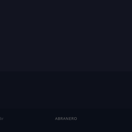
ır
ABRANERO