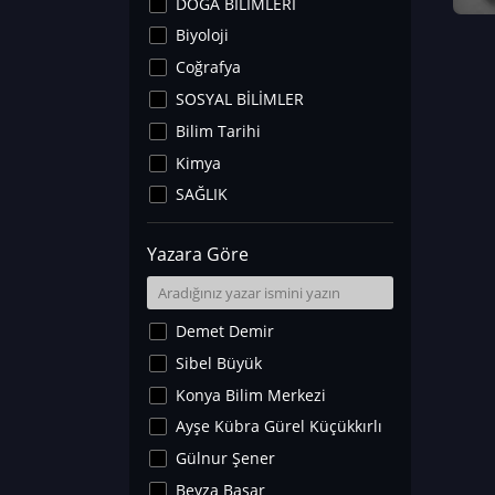
DOĞA BİLİMLERİ
Biyoloji
Coğrafya
SOSYAL BİLİMLER
Bilim Tarihi
Kimya
SAĞLIK
Sanat Tarihi
Yazara Göre
Fizik
Yer Bilimleri
Astronomi ve Uzay
Demet Demir
Noroloji
Sibel Büyük
Matematik
Konya Bilim Merkezi
Teknoloji
Ayşe Kübra Gürel Küçükkırlı
İklim Değişikliği
Gülnur Şener
Arkeoloji
Beyza Başar