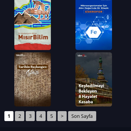
1
2
3
4
5
>
Son Sayfa