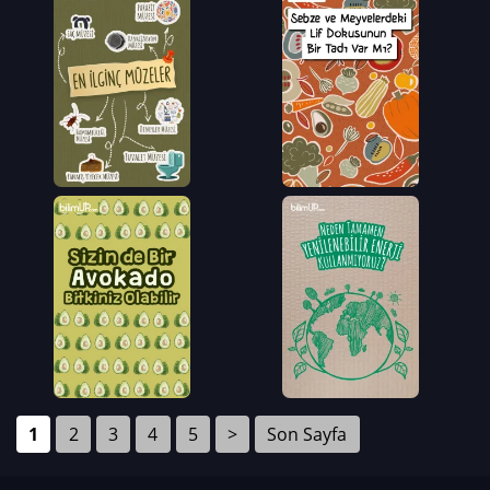
1
2
3
4
5
>
Son Sayfa